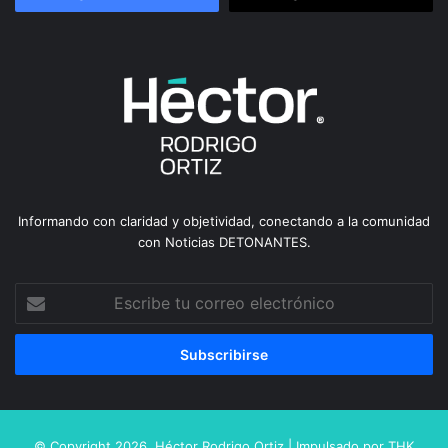
Informando con claridad y objetividad, conectando a la comunidad
con Noticias DETONANTES.
Escribe
tu
correo
electrónico
© Copyright 2026,
Héctor Rodrigo Ortiz
| Impulsado por
THK