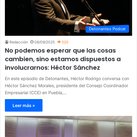
Detonantes Podcat
Redacción
08/09/2025
520
No podemos esperar que las cosas
cambien, sino estamos dispuestos a
involucrarnos: Héctor Sánchez
En este episodio de Detonantes, Héctor Rodrigo conversa con
Héctor Sánchez Morales, presidente del Consejo Coordinador
Empresarial (CCE) en Puebla,…
Leer más »