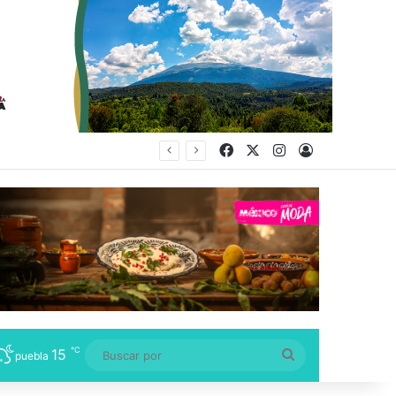
Facebook
X
Instagram
Acceso
ducación Superior
℃
15
Buscar
puebla
por