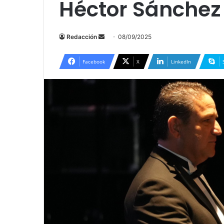
Héctor Sánchez
Send
Redacción
08/09/2025
an
email
Facebook
X
LinkedIn