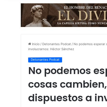
Inicio
/
Detonantes Podcat
/
No podemos esperar q
involucrarnos: Héctor Sánchez
Detonantes Podcat
No podemos esp
cosas cambien,
dispuestos a in