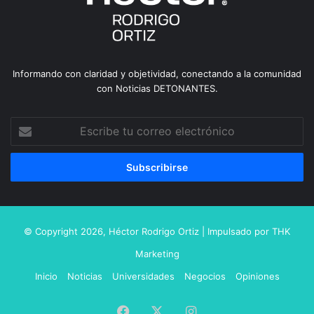
Informando con claridad y objetividad, conectando a la comunidad
con Noticias DETONANTES.
Escribe
tu
correo
electrónico
© Copyright 2026,
Héctor Rodrigo Ortiz
| Impulsado por
THK
Marketing
Inicio
Noticias
Universidades
Negocios
Opiniones
Facebook
X
Instagram