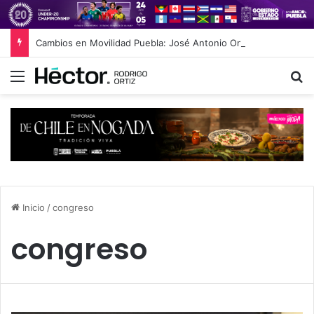
Cambios en Movilidad Puebla: José Antonio Ontiveros releva a Norman Campos en la Subsecretaría
Menú
B
Inicio
/
congreso
congreso