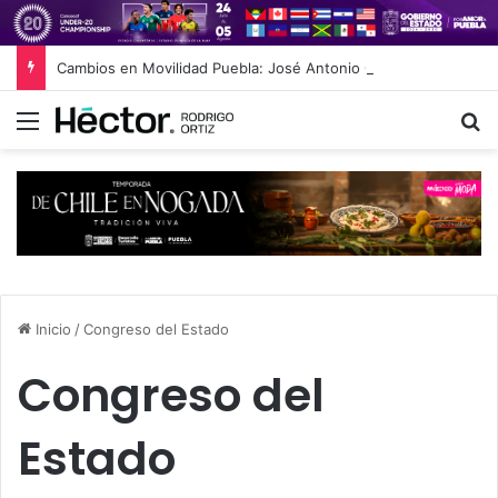
Cambios en Movilidad Puebla: José Antonio Ontiveros releva a Norman Campos en la Subsecretaría
Menú
B
Inicio
/
Congreso del Estado
Congreso del
Estado