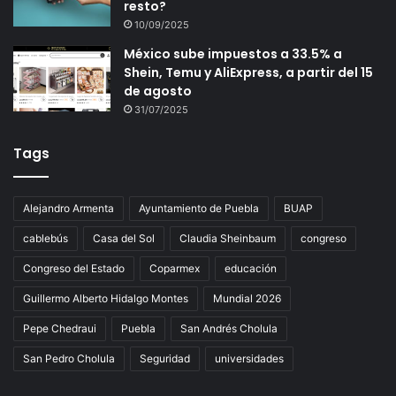
resto?
10/09/2025
México sube impuestos a 33.5% a
Shein, Temu y AliExpress, a partir del 15
de agosto
31/07/2025
Tags
Alejandro Armenta
Ayuntamiento de Puebla
BUAP
cablebús
Casa del Sol
Claudia Sheinbaum
congreso
Congreso del Estado
Coparmex
educación
Guillermo Alberto Hidalgo Montes
Mundial 2026
Pepe Chedraui
Puebla
San Andrés Cholula
San Pedro Cholula
Seguridad
universidades