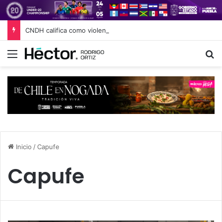
CNDH califica como violencia institucional los comentarios de Nay Salvatori y Grace Palomares
Menú
B
Inicio
/
Capufe
Capufe