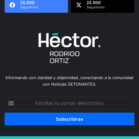
25.000
22.500
Seguidores
Seguidores
Informando con claridad y objetividad, conectando a la comunidad
con Noticias DETONANTES.
Escribe
tu
correo
electrónico