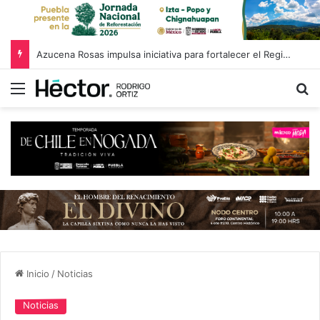
Azucena Rosas impulsa iniciativa para fortalecer el Registro Estatal de Opciones para Educación Superior
Menú
B
Inicio
/
Noticias
Noticias