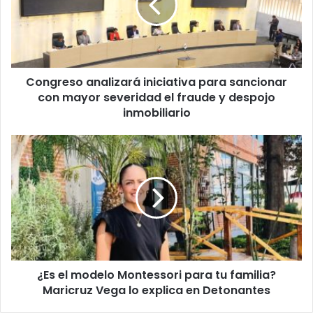
sancionar
con
mayor
severidad
el
Congreso analizará iniciativa para sancionar
fraude
y
con mayor severidad el fraude y despojo
despojo
inmobiliario
inmobiliario
¿Es
el
modelo
Montessori
para
tu
familia?
Maricruz
Vega
¿Es el modelo Montessori para tu familia?
lo
explica
Maricruz Vega lo explica en Detonantes
en