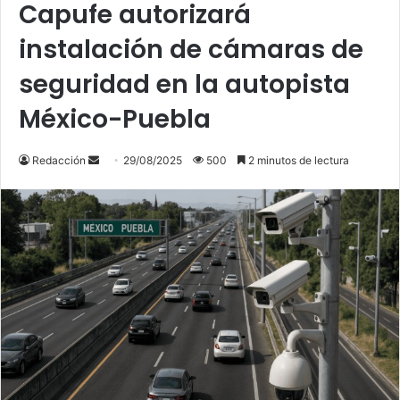
Capufe autorizará
instalación de cámaras de
seguridad en la autopista
México-Puebla
Send
Redacción
29/08/2025
500
2 minutos de lectura
an
email