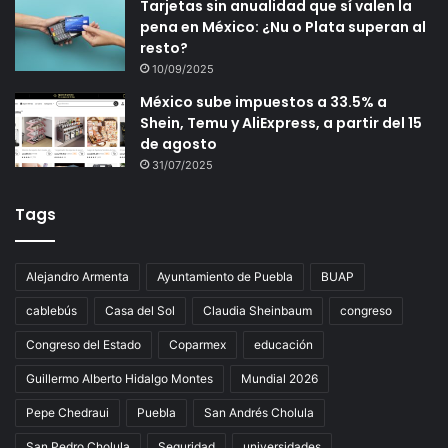
Tarjetas sin anualidad que sí valen la
pena en México: ¿Nu o Plata superan al
resto?
10/09/2025
México sube impuestos a 33.5% a
Shein, Temu y AliExpress, a partir del 15
de agosto
31/07/2025
Tags
Alejandro Armenta
Ayuntamiento de Puebla
BUAP
cablebús
Casa del Sol
Claudia Sheinbaum
congreso
Congreso del Estado
Coparmex
educación
Guillermo Alberto Hidalgo Montes
Mundial 2026
Pepe Chedraui
Puebla
San Andrés Cholula
San Pedro Cholula
Seguridad
universidades