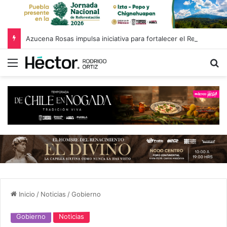
Azucena Rosas impulsa iniciativa para fortalecer el Registro Estatal de Opciones para Educación Superior
Menú
B
Inicio
/
Noticias
/
Gobierno
Gobierno
Noticias