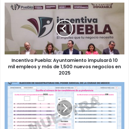
Incentiva
Puebla:
Ayuntamiento
impulsará
10
mil
empleos
y
más
Incentiva Puebla: Ayuntamiento impulsará 10
de
1,500
mil empleos y más de 1,500 nuevos negocios en
nuevos
2025
negocios
en
Cómo
2025
votar
en
la
Elección
Judicial
de
2025