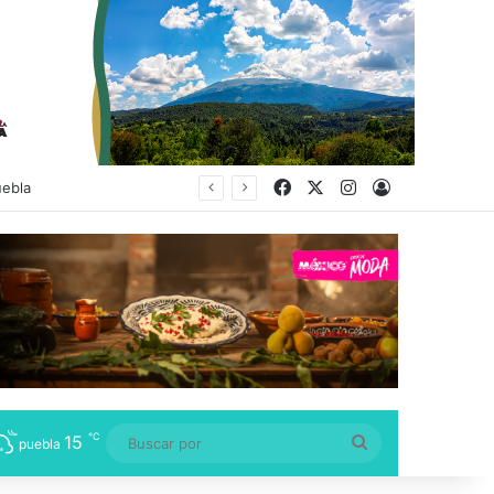
Facebook
X
Instagram
Acceso
ducación Superior
℃
15
Buscar
puebla
por