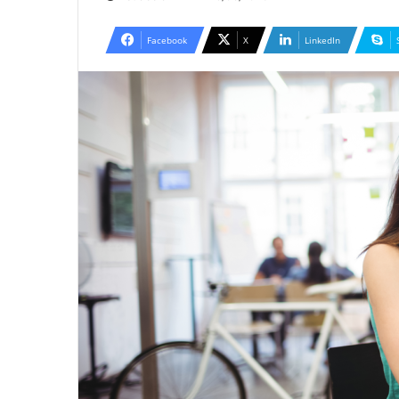
an
email
Facebook
X
LinkedIn