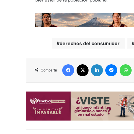
derechos del consumidor
Facebook
X
LinkedIn
Messeng
W
Compartir