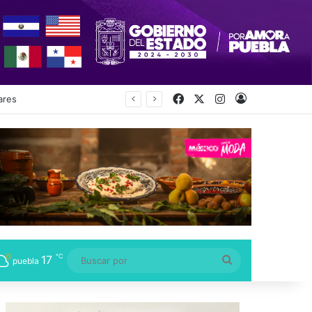
Facebook
X
Instagram
Acceso
ecretaría
℃
17
Buscar
puebla
por