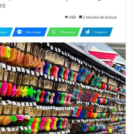
es
499
2 minutos de lectura
Skype
Messenger
WhatsApp
Telegram