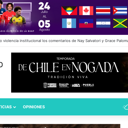
dad Puebla: José Antonio Ontiveros releva a Norman Campos en la Subs
ICIAS
OPINIONES