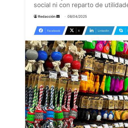
social ni con reparto de utilidad
Send
Redacción
08/04/2025
an
email
Facebook
X
LinkedIn