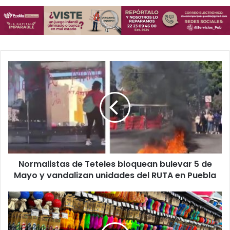
Normalistas
de
Teteles
bloquean
bulevar
5
de
Mayo
y
Normalistas de Teteles bloquean bulevar 5 de
vandalizan
unidades
Mayo y vandalizan unidades del RUTA en Puebla
del
RUTA
Gobierno
en
estatal
Puebla
vigilará
tiendas