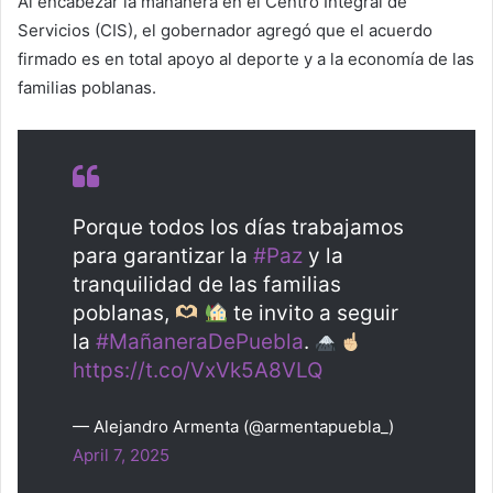
Al encabezar la mañanera en el Centro Integral de
Servicios (CIS), el gobernador agregó que el acuerdo
firmado es en total apoyo al deporte y a la economía de las
familias poblanas.
Porque todos los días trabajamos
para garantizar la
#Paz
y la
tranquilidad de las familias
poblanas,
te invito a seguir
la
#MañaneraDePuebla
.
https://t.co/VxVk5A8VLQ
— Alejandro Armenta (@armentapuebla_)
April 7, 2025