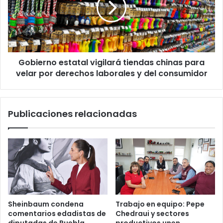
chinas
para
velar
por
derechos
Gobierno estatal vigilará tiendas chinas para
laborales
y
velar por derechos laborales y del consumidor
del
consumidor
Publicaciones relacionadas
Sheinbaum condena
Trabajo en equipo: Pepe
comentarios edadistas de
Chedraui y sectores