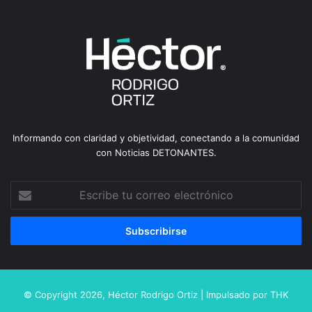
Informando con claridad y objetividad, conectando a la comunidad
con Noticias DETONANTES.
Escribe
tu
correo
electrónico
© Copyright 2026,
Héctor Rodrigo Ortiz
| Impulsado por
THK