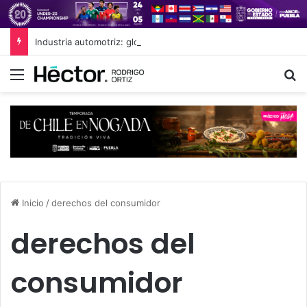
Industria automotriz: globalización sin libre comercio
Menú
B
Inicio
/
derechos del consumidor
derechos del
consumidor