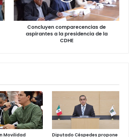
u
y
e
n
Concluyen comparecencias de
c
aspirantes a la presidencia de la
o
m
CDHE
p
a
r
e
c
e
n
c
i
a
s
d
e
a
n Movilidad
Diputado Céspedes propone
s