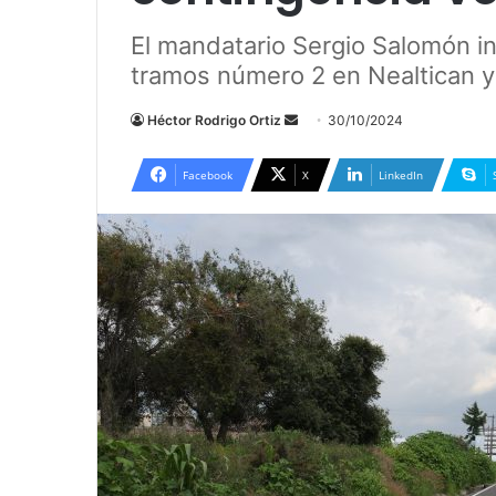
El mandatario Sergio Salomón i
tramos número 2 en Nealtican y
Héctor Rodrigo Ortiz
S
30/10/2024
e
n
Facebook
X
LinkedIn
d
a
n
e
m
a
i
l