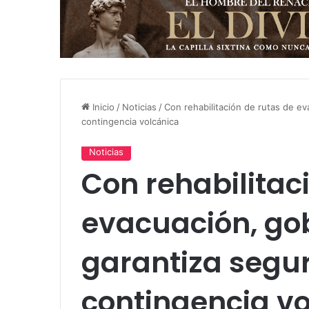
Inicio
/
Noticias
/
Con rehabilitación de rutas de ev
contingencia volcánica
Noticias
Con rehabilitac
evacuación, gob
garantiza segu
contingencia v