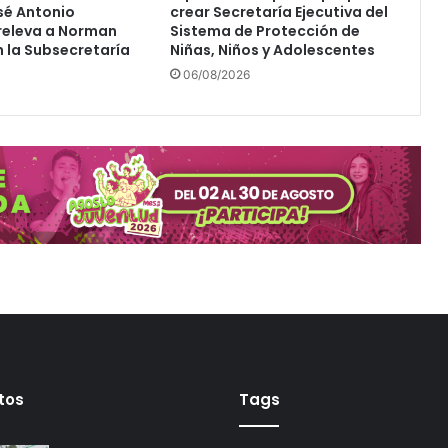
sé Antonio
crear Secretaría Ejecutiva del
p
releva a Norman
Sistema de Protección de
i
 la Subsecretaría
Niñas, Niños y Adolescentes
r
06/08/2026
a
n
t
e
s
a
l
a
p
r
e
s
i
d
e
n
tos
Tags
c
i