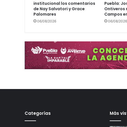
institucional los comentarios
Puebla: Jo
a
de Nay Salvatori y Grace
Ontiveros 
t
Palomares
Campos en
e
06/08/2026
06/08/2026
r
e
z
a
g
o
e
d
u
c
a
t
i
v
o
;
Categorías
Más vis
e
n