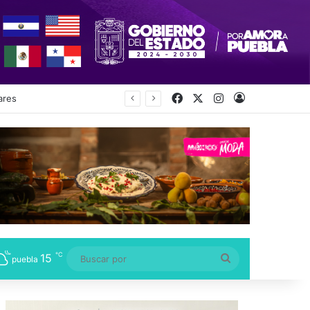
Facebook
X
Instagram
Acceso
ecretaría
℃
15
Buscar
puebla
por