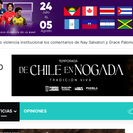
dad Puebla: José Antonio Ontiveros releva a Norman Campos en la Subs
ICIAS
OPINIONES