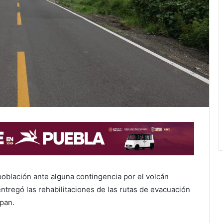
 población ante alguna contingencia por el volcán
tregó las rehabilitaciones de las rutas de evacuación
pan.