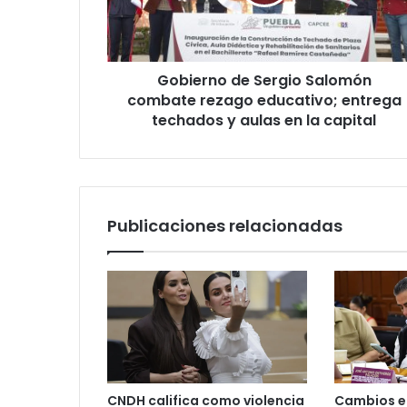
r
n
o
d
Gobierno de Sergio Salomón
e
combate rezago educativo; entrega
S
e
techados y aulas en la capital
r
g
i
o
S
Publicaciones relacionadas
a
l
o
m
ó
n
c
o
m
CNDH califica como violencia
Cambios e
b