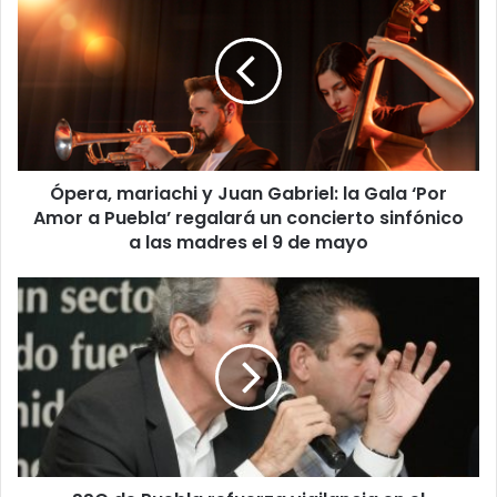
mariachi
y
Juan
Gabriel:
la
Gala
‘Por
Amor
Ópera, mariachi y Juan Gabriel: la Gala ‘Por
a
Puebla’
Amor a Puebla’ regalará un concierto sinfónico
regalará
a las madres el 9 de mayo
un
concierto
SSC
sinfónico
de
a
Puebla
las
refuerza
madres
vigilancia
el
en
9
el
de
mercado
mayo
Morelos