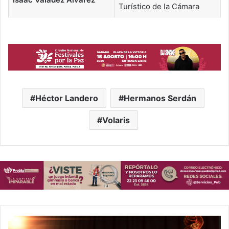
Turístico de la Cámara
Héctor Landero
Hermanos Serdán
Volaris
Ópera,