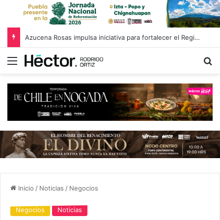
Azucena Rosas impulsa iniciativa para fortalecer el Registro Estatal de Opciones para Educación Superior
Menú
B
Inicio
/
Noticias
/
Negocios
Negocios
Noticias