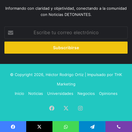
Informando con claridad y objetividad, conectando a la comunidad
con Noticias DETONANTES.
Escribe
tu
correo
electrónico
© Copyright 2026,
Héctor Rodrigo Ortiz
| Impulsado por
THK
Marketing
Inicio
Noticias
Universidades
Negocios
Opiniones
Facebook
X
Instagram