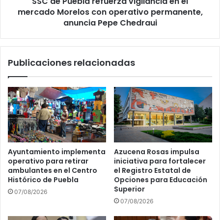
SSC de Puebla refuerza vigilancia en el
con
operativo
mercado Morelos con operativo permanente,
permanente,
anuncia Pepe Chedraui
anuncia
Pepe
Chedraui
Publicaciones relacionadas
Ayuntamiento implementa
Azucena Rosas impulsa
operativo para retirar
iniciativa para fortalecer
ambulantes en el Centro
el Registro Estatal de
Histórico de Puebla
Opciones para Educación
Superior
07/08/2026
07/08/2026