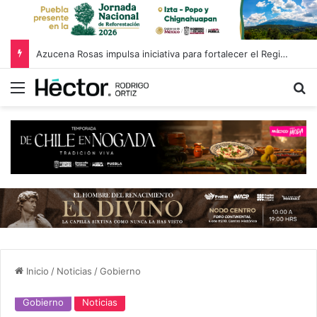
Azucena Rosas impulsa iniciativa para fortalecer el Registro Estatal de Opciones para Educación Superior
Menú
B
Inicio
/
Noticias
/
Gobierno
Gobierno
Noticias