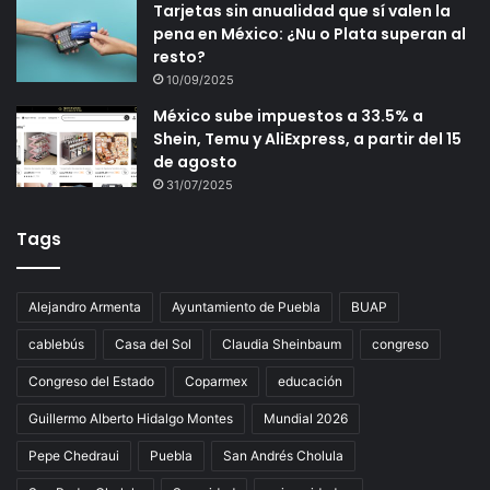
Tarjetas sin anualidad que sí valen la
pena en México: ¿Nu o Plata superan al
resto?
10/09/2025
México sube impuestos a 33.5% a
Shein, Temu y AliExpress, a partir del 15
de agosto
31/07/2025
Tags
Alejandro Armenta
Ayuntamiento de Puebla
BUAP
cablebús
Casa del Sol
Claudia Sheinbaum
congreso
Congreso del Estado
Coparmex
educación
Guillermo Alberto Hidalgo Montes
Mundial 2026
Pepe Chedraui
Puebla
San Andrés Cholula