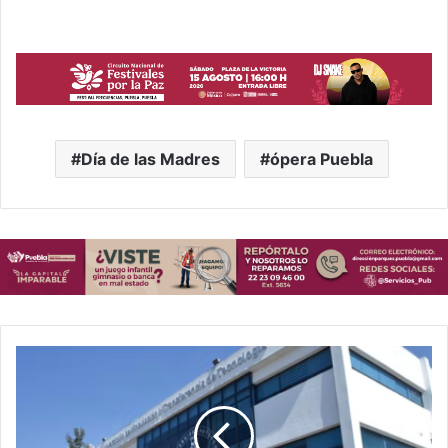
Día de las Madres
ópera Puebla
Alta
al
IMSS,
detección
de