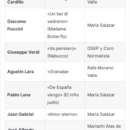
Cardillo
Valle
«Un bel dì
Giacomo
vedremo»
María Salazar
Puccini
(Madame
Butterfly)
«Va pensiero»
OSEP y Coro
Giuseppe Verdi
(Nabucco)
Normalista
Rafa Moreno
Agustín Lara
«Granada»
Valle
«De España
Pablo Luna
vengo» (El niño
María Salazar
judío)
Juan Gabriel
«Amor eterno»
María Salazar
Mariachi Alas de
José Alfredo