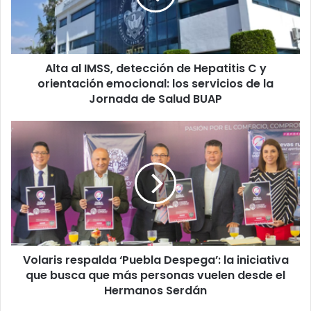
Hepatitis
C
y
orientación
Alta al IMSS, detección de Hepatitis C y
emocional:
los
orientación emocional: los servicios de la
servicios
Jornada de Salud BUAP
de
la
Volaris
Jornada
respalda
de
‘Puebla
Salud
Despega’:
BUAP
la
iniciativa
que
busca
que
Volaris respalda ‘Puebla Despega’: la iniciativa
más
personas
que busca que más personas vuelen desde el
vuelen
Hermanos Serdán
desde