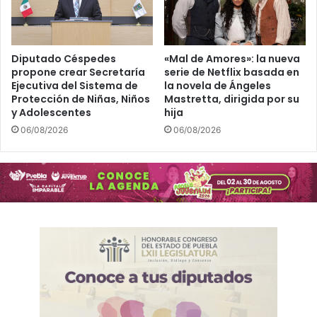
u
a
m
C
n
o
a
n
Diputado Céspedes
«Mal de Amores»: la nueva
d
propone crear Secretaría
serie de Netflix basada en
t
Ejecutiva del Sistema de
la novela de Ángeles
o
i
Protección de Niñas, Niños
Mastretta, dirigida por su
n
y Adolescentes
hija
g
06/08/2026
06/08/2026
e
n
c
i
a
s
d
e
l
v
o
l
c