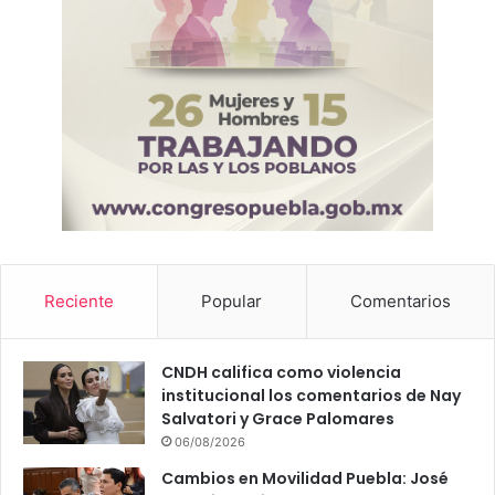
á
n
P
o
p
o
c
a
t
é
p
e
t
Reciente
Popular
Comentarios
l
CNDH califica como violencia
institucional los comentarios de Nay
Salvatori y Grace Palomares
06/08/2026
Cambios en Movilidad Puebla: José