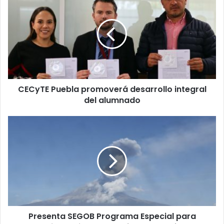
E
C
y
T
E
P
u
e
CECyTE Puebla promoverá desarrollo integral
b
del alumnado
l
a
p
P
r
r
o
e
m
s
o
e
v
n
e
t
r
a
á
S
d
Presenta SEGOB Programa Especial para
E