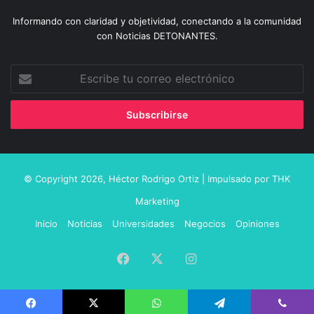
Informando con claridad y objetividad, conectando a la comunidad
con Noticias DETONANTES.
Escribe
tu
correo
electrónico
© Copyright 2026,
Héctor Rodrigo Ortiz
| Impulsado por
THK
Marketing
Inicio
Noticias
Universidades
Negocios
Opiniones
Facebook
X
Instagram