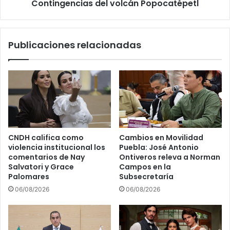
e
Contingencias del volcán Popocatépetl
G
s
O
a
B
r
P
Publicaciones relacionadas
r
r
o
o
l
g
l
r
o
a
i
m
n
a
t
E
e
s
CNDH califica como
Cambios en Movilidad
g
p
violencia institucional los
Puebla: José Antonio
r
e
comentarios de Nay
Ontiveros releva a Norman
a
c
Salvatori y Grace
Campos en la
l
i
Palomares
Subsecretaría
d
a
06/08/2026
06/08/2026
e
l
l
p
a
a
l
r