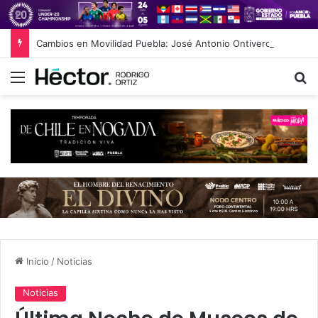
Cambios en Movilidad Puebla: José Antonio Ontiveros releva a Norman Campos en la Subsecretaría
Menú
B
Inicio
/
Noticias
Noticias