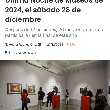
Última Noche de Museos de
2024, el sábado 28 de
diciembre
Después de 12 ediciones, 26 museos y recintos
participarán en la final de este año
Héctor Rodrigo Ortiz
S
27/12/2024
570
e
4 minutos de lectura
n
d
a
n
e
m
a
i
l