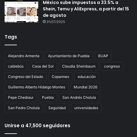
México sube impuestos a 33.5% a
Shein, Temu y AliExpress, a partir del 15
de agosto
31/07/2025
Tags
Alejandro Armenta
Ayuntamiento de Puebla
BUAP
cablebús
Casa del Sol
Claudia Sheinbaum
congreso
Congreso del Estado
Coparmex
educación
Guillermo Alberto Hidalgo Montes
Mundial 2026
Pepe Chedraui
Puebla
San Andrés Cholula
San Pedro Cholula
Seguridad
universidades
Unirse a 47,500 seguidores