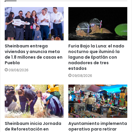
en
el
mundo
Sheinbaum entrega
Furia Bajo la Luna: el nado
viviendas y anuncia meta
nocturno que iluminó la
de 1.8 millones de casas en
laguna de Epatlán con
Puebla
nadadores de tres
estados
09/08/2026
09/08/2026
Sheinbaum inicia Jornada
Ayuntamiento implementa
de Reforestación en
operativo para retirar