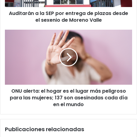
desde
Auditarán a la SEP por entrega de plazas desde
el
sexenio
el sexenio de Moreno Valle
de
Moreno
ONU
Valle
alerta:
el
hogar
es
el
lugar
más
peligroso
ONU alerta: el hogar es el lugar más peligroso
para
las
para las mujeres; 137 son asesinadas cada día
mujeres;
en el mundo
137
son
asesinadas
Publicaciones relacionadas
cada
día