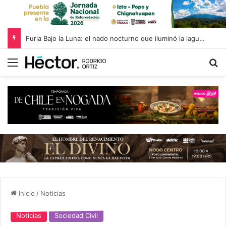
Furia Bajo la Luna: el nado nocturno que iluminó la laguna de Epatlán con nadadores de tres estados
Menú
B
Inicio
/
Noticias
Noticias
Sociedad Civil