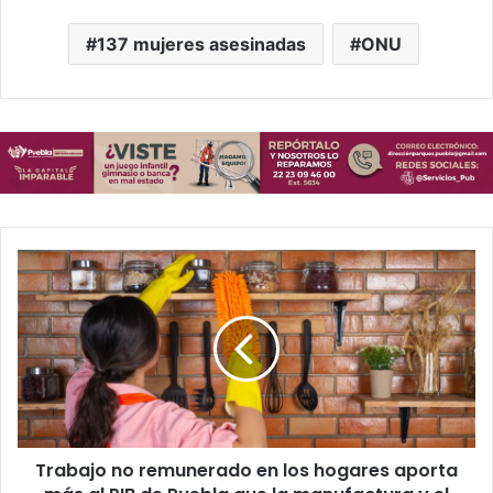
137 mujeres asesinadas
ONU
Trabajo
no
remunerado
en
los
hogares
aporta
más
al
Trabajo no remunerado en los hogares aporta
PIB
de