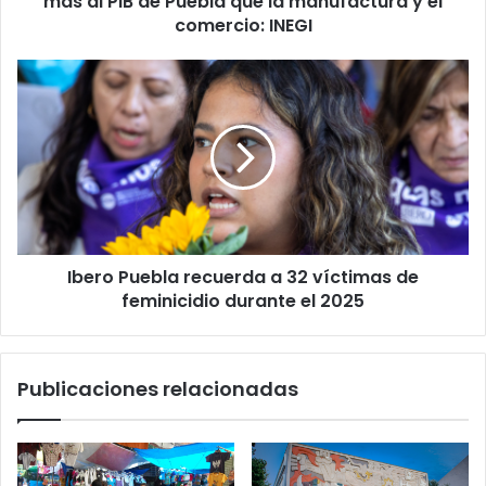
más al PIB de Puebla que la manufactura y el
Puebla
comercio: INEGI
que
la
Ibero
manufactura
Puebla
y
recuerda
el
a
comercio:
32
INEGI
víctimas
de
feminicidio
durante
Ibero Puebla recuerda a 32 víctimas de
el
2025
feminicidio durante el 2025
Publicaciones relacionadas