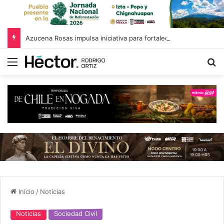
Azucena Rosas impulsa iniciativa para fortalecer el Registro Estatal de Opciones para Educación Superior
Menú
B
Inicio
/
Noticias
Noticias
Sociedad Civil