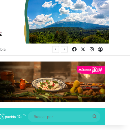
Facebook
X
Instagram
Acceso
cación Superior
℃
15
Buscar
puebla
por