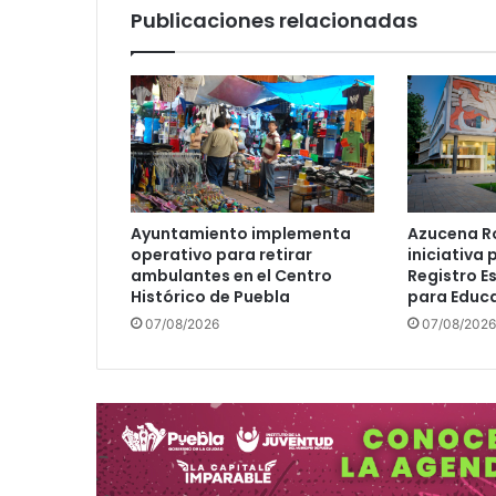
i
Publicaciones relacionadas
c
a
d
e
l
E
s
t
a
Ayuntamiento implementa
Azucena R
d
operativo para retirar
iniciativa 
o
ambulantes en el Centro
Registro E
c
Histórico de Puebla
para Educa
u
07/08/2026
07/08/2026
m
p
l
e
1
0
a
ñ