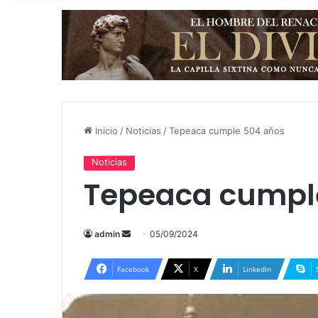
Inicio
/
Noticias
/
Tepeaca cumple 504 años
Noticias
Tepeaca cumpl
admin
S
05/09/2024
e
n
Facebook
X
LinkedIn
d
a