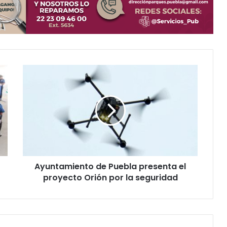
A
y
u
n
t
a
m
i
e
Ayuntamiento de Puebla presenta el
n
proyecto Orión por la seguridad
t
o
d
e
P