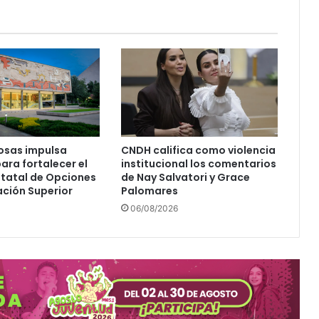
u
e
b
l
a
p
r
e
s
e
osas impulsa
CNDH califica como violencia
n
para fortalecer el
institucional los comentarios
t
statal de Opciones
de Nay Salvatori y Grace
a
ción Superior
Palomares
e
06/08/2026
l
p
r
o
y
e
c
t