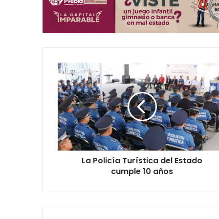
L
a
P
o
l
i
c
í
a
La Policía Turística del Estado
T
cumple 10 años
u
r
í
s
t