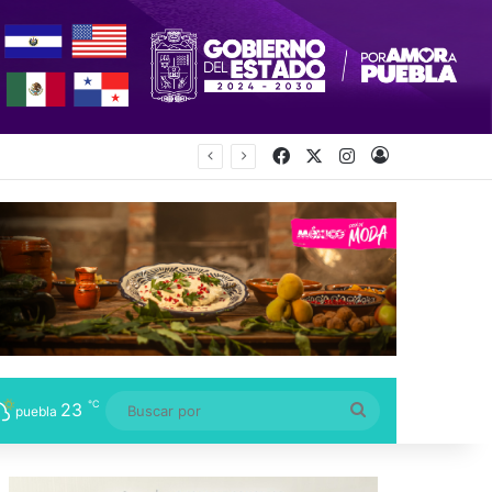
Facebook
X
Instagram
Acceso
℃
23
Buscar
puebla
por