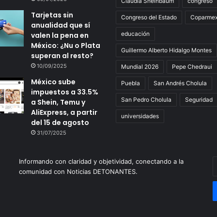
Claudia Sheinbaum
congreso
Tarjetas sin
Congreso del Estado
Coparme
anualidad que sí
educación
valen la pena en
México: ¿Nu o Plata
Guillermo Alberto Hidalgo Montes
superan al resto?
10/09/2025
Mundial 2026
Pepe Chedraui
México sube
Puebla
San Andrés Cholula
impuestos a 33.5%
San Pedro Cholula
Seguridad
a Shein, Temu y
AliExpress, a partir
universidades
del 15 de agosto
31/07/2025
Informando con claridad y objetividad, conectando a la
E
comunidad con Noticias DETONANTES.
t
c
e