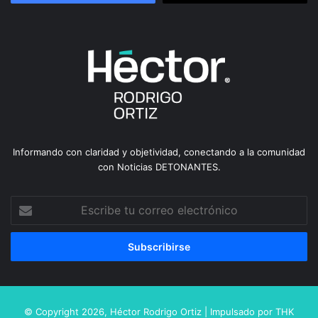
Informando con claridad y objetividad, conectando a la comunidad
con Noticias DETONANTES.
Escribe
tu
correo
electrónico
© Copyright 2026,
Héctor Rodrigo Ortiz
| Impulsado por
THK