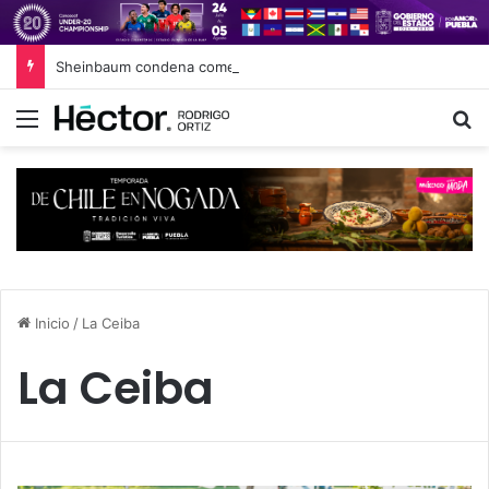
Sheinbaum condena comentarios edadistas de diputadas de Puebla
Menú
B
Inicio
/
La Ceiba
La Ceiba