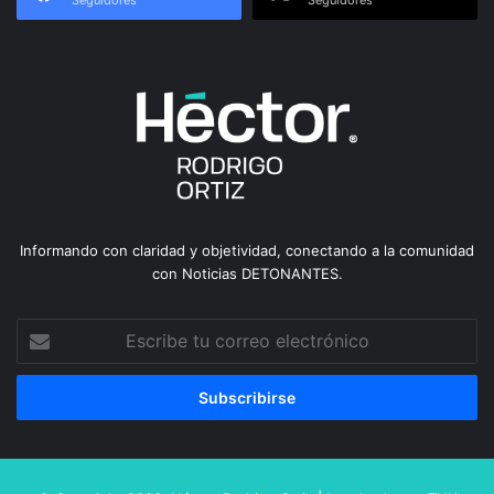
Seguidores
Seguidores
Informando con claridad y objetividad, conectando a la comunidad
con Noticias DETONANTES.
Escribe
tu
correo
electrónico