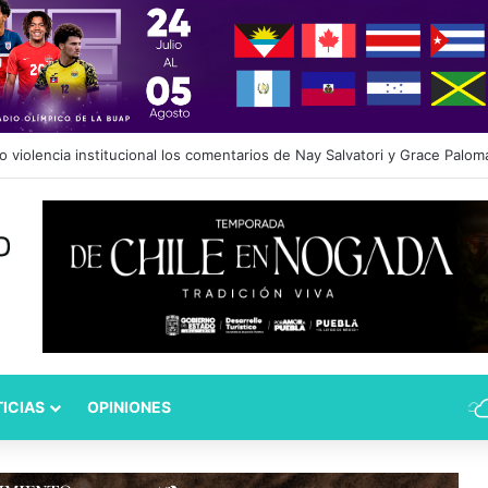
dad Puebla: José Antonio Ontiveros releva a Norman Campos en la Subs
ICIAS
OPINIONES