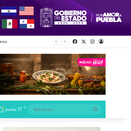
Facebook
X
Instagram
Acceso
ecretaría
℃
17
Buscar
puebla
por