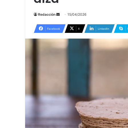
Send
Redacción
15/04/2026
an
email
Facebook
X
LinkedIn