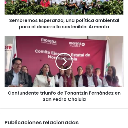
m
o
s
Sembremos Esperanza, una política ambiental
E
para el desarrollo sostenible: Armenta
s
p
e
C
r
o
a
n
n
t
z
u
a
n
,
d
u
e
n
n
a
Contundente triunfo de Tonantzin Fernández en
t
p
San Pedro Cholula
e
o
t
l
r
í
i
Publicaciones relacionadas
t
u
i