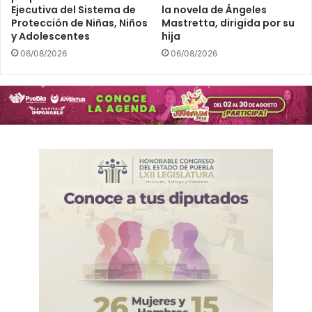
Ejecutiva del Sistema de
la novela de Ángeles
r
z
Protección de Niñas, Niños
Mastretta, dirigida por su
r
e
y Adolescentes
hija
o
n
l
06/08/2026
06/08/2026
S
l
a
o
n
s
P
o
e
s
d
t
r
e
o
n
C
i
h
b
o
l
l
e
u
:
l
A
a
r
m
e