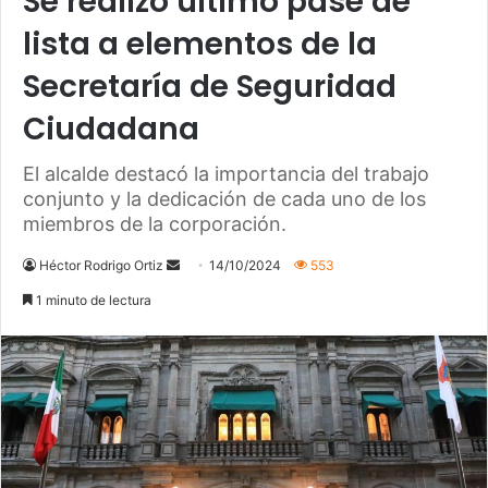
Se realizó último pase de
lista a elementos de la
Secretaría de Seguridad
Ciudadana
El alcalde destacó la importancia del trabajo
conjunto y la dedicación de cada uno de los
miembros de la corporación.
Héctor Rodrigo Ortiz
S
14/10/2024
553
e
1 minuto de lectura
n
d
a
n
e
m
a