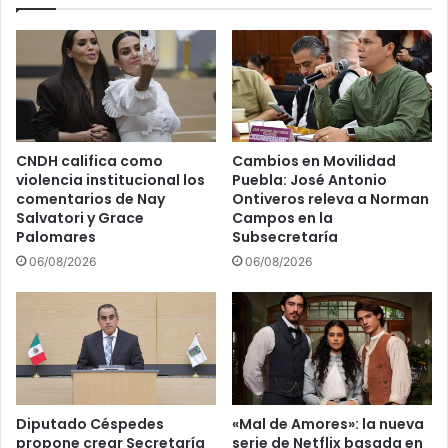
n
c
f
a
o
a
d
m
e
b
T
i
o
e
n
CNDH califica como
Cambios en Movilidad
n
a
violencia institucional los
Puebla: José Antonio
t
n
comentarios de Nay
Ontiveros releva a Norman
a
t
Salvatori y Grace
Campos en la
l
z
Palomares
Subsecretaría
p
i
06/08/2026
06/08/2026
a
n
r
F
a
e
e
r
l
n
d
á
e
n
s
d
Diputado Céspedes
«Mal de Amores»: la nueva
a
propone crear Secretaría
serie de Netflix basada en
e