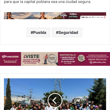
para que la capital poblana sea una ciudad segura.
Puebla
Seguridad
S
e
m
b
r
e