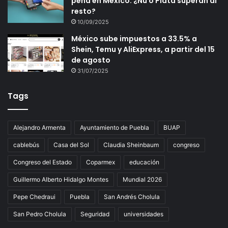
pena en México: ¿Nu o Plata superan al
resto?
10/09/2025
México sube impuestos a 33.5% a
Shein, Temu y AliExpress, a partir del 15
de agosto
31/07/2025
Tags
Alejandro Armenta
Ayuntamiento de Puebla
BUAP
cablebús
Casa del Sol
Claudia Sheinbaum
congreso
Congreso del Estado
Coparmex
educación
Guillermo Alberto Hidalgo Montes
Mundial 2026
Pepe Chedraui
Puebla
San Andrés Cholula
San Pedro Cholula
Seguridad
universidades