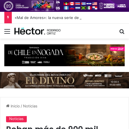
«Mal de Amores»: la nueva serie de Netflix basada en la novela de Ángeles Mastretta, dirigida por su hija
Menú
B
Inicio
/
Noticias
Noticias