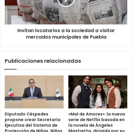
l
a
o
n
r
l
í
o
a
Invitan locatarios a la sociedad a visitar
c
M
mercados municipales de Puebla
a
u
t
n
a
i
r
Publicaciones relacionadas
c
i
i
o
p
s
a
a
l
l
m
a
a
s
n
o
t
c
Diputado Céspedes
«Mal de Amores»: la nueva
i
i
propone crear Secretaría
serie de Netflix basada en
e
e
Ejecutiva del Sistema de
la novela de Ángeles
n
d
Protección de Niñas, Niños
Mastretta, dirigida por su