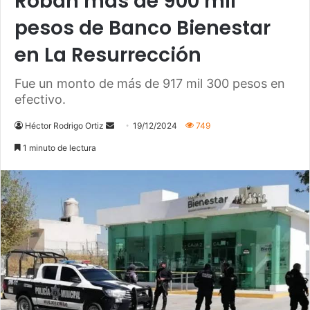
Roban más de 900 mil
pesos de Banco Bienestar
en La Resurrección
Fue un monto de más de 917 mil 300 pesos en
efectivo.
Héctor Rodrigo Ortiz
S
19/12/2024
749
e
1 minuto de lectura
n
d
a
n
e
m
a
i
l