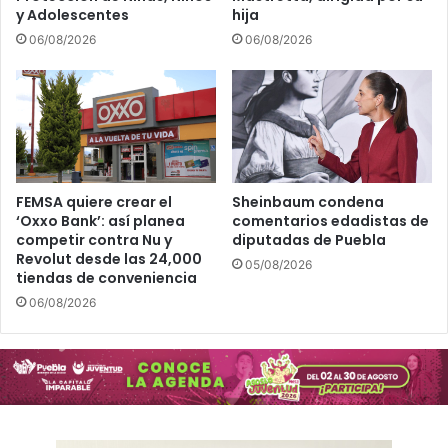
e
a
y Adolescentes
hija
s
d
06/08/2026
06/08/2026
u
a
c
v
o
i
m
s
p
i
r
t
o
a
m
r
FEMSA quiere crear el
Sheinbaum condena
i
‘Oxxo Bank’: así planea
comentarios edadistas de
m
competir contra Nu y
diputadas de Puebla
s
e
Revolut desde las 24,000
o
r
05/08/2026
tiendas de conveniencia
d
c
e
06/08/2026
a
e
d
r
o
r
s
a
m
d
u
i
n