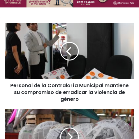
P
e
r
s
o
n
a
l
d
Personal de la Contraloría Municipal mantiene
e
su compromiso de erradicar la violencia de
l
a
género
C
o
I
n
n
t
v
r
i
a
t