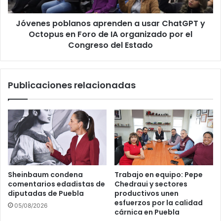
Octopus
en
Jóvenes poblanos aprenden a usar ChatGPT y
Foro
de
Octopus en Foro de IA organizado por el
IA
Congreso del Estado
organizado
por
el
Publicaciones relacionadas
Congreso
del
Estado
Sheinbaum condena
Trabajo en equipo: Pepe
comentarios edadistas de
Chedraui y sectores
diputadas de Puebla
productivos unen
esfuerzos por la calidad
05/08/2026
cárnica en Puebla