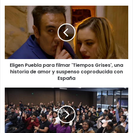
Eligen
Puebla
para
filmar
'Tiempos
Grises',
una
historia
de
Eligen Puebla para filmar 'Tiempos Grises', una
amor
y
historia de amor y suspenso coproducida con
suspenso
España
coproducida
con
Jóvenes
España
poblanos
aprenden
a
usar
ChatGPT
y