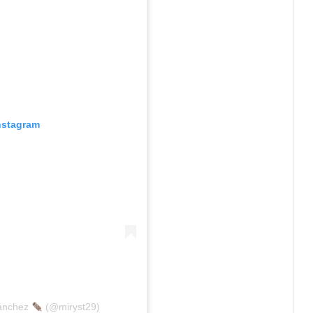
Instagram
Sánchez
(@miryst29)