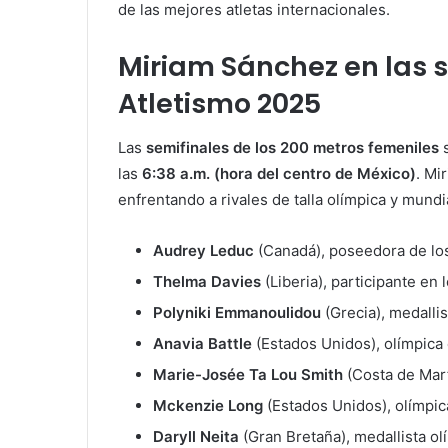
de las mejores atletas internacionales.
Miriam Sánchez en las s
Atletismo 2025
Las
semifinales de los 200 metros femeniles
s
las
6:38 a.m. (hora del centro de México)
. Mi
enfrentando a rivales de talla olímpica y mundi
Audrey Leduc
(Canadá), poseedora de los
Thelma Davies
(Liberia), participante en
Polyniki Emmanoulidou
(Grecia), medall
Anavia Battle
(Estados Unidos), olímpica 
Marie-Josée Ta Lou Smith
(Costa de Marfi
Mckenzie Long
(Estados Unidos), olímpic
Daryll Neita
(Gran Bretaña), medallista ol