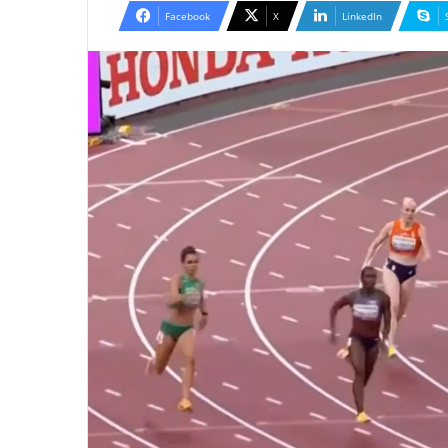
email
Facebook
X
LinkedIn