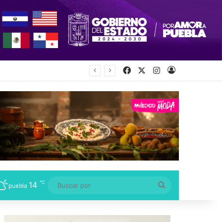
Facebook
X
Instagram
Acceso
ecretaría
℃
14
Buscar
puebla
por