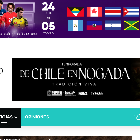
dad Puebla: José Antonio Ontiveros releva a Norman Campos en la Subs
ICIAS
OPINIONES