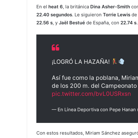
En el
heat 6
, la británica
Dina Asher-Smith
con
22.40 segundos
. Le siguieron
Torrie Lewis
de 
22.56 s
, y
Jaël Bestué
de España, con
22.74 s
.
¡LOGRÓ LA HAZAÑA!
Así fue como la poblana, Miria
de los 200 m. del Campeonato 
pic.twitter.com/bvL0USRxsn
— En Línea Deportiva con Pepe Hanan 
Con estos resultados, Miriam Sánchez aseguró 