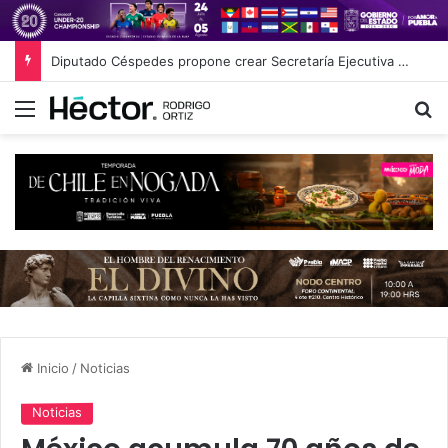
Diputado Céspedes propone crear Secretaría Ejecutiva del Sistema de Protección de Niñas, Niños y Adolescentes
Menú
B
Inicio
/
Noticias
Noticias