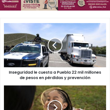
Inseguridad
le
cuesta
a
Puebla
22
mil
millones
de
Inseguridad le cuesta a Puebla 22 mil millones
pesos
en
de pesos en pérdidas y prevención
pérdidas
y
Hablando
prevención
y
en
Paz:
por