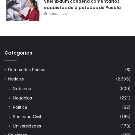
Sheinbaum condena comentarios
edadistas de diputadas de Puebla
05/08/2026
Categorías
Detonantes Podcat
(8)
Noticias
(2.506)
Gobierno
(900)
Negocios
(221)
Política
(52)
Sociedad Civil
(165)
Universidades
(173)