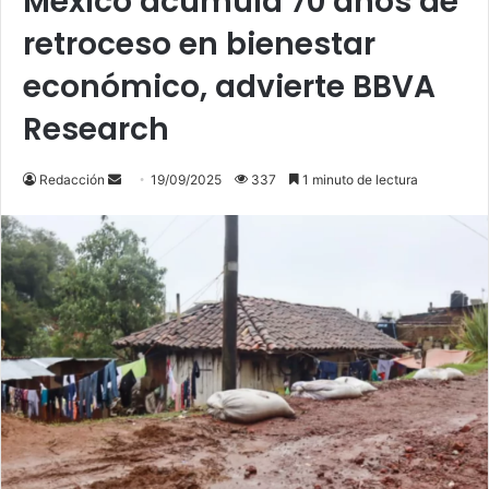
México acumula 70 años de
retroceso en bienestar
económico, advierte BBVA
Research
Send
Redacción
19/09/2025
337
1 minuto de lectura
an
email