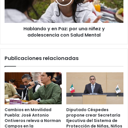
una
niñez
y
adolescencia
Hablando y en Paz: por una niñez y
con
Salud
adolescencia con Salud Mental
Mental
Publicaciones relacionadas
Cambios en Movilidad
Diputado Céspedes
Puebla: José Antonio
propone crear Secretaría
Ontiveros releva a Norman
Ejecutiva del Sistema de
Campos en la
Protección de Niñas, Niños