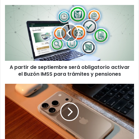
A
partir
de
septiembre
será
obligatorio
activar
el
Buzón
A partir de septiembre será obligatorio activar
IMSS
para
el Buzón IMSS para trámites y pensiones
trámites
y
En
pensiones
Congreso
proponen
clases
de
ciberseguridad
en
aulas
poblanas