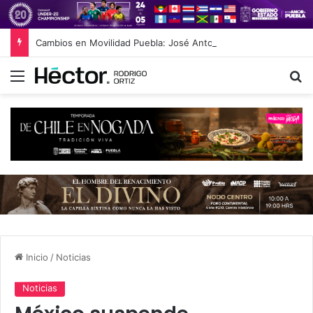
Cambios en Movilidad Puebla: José Antonio Ontiveros releva a Norman Campos en la Subsecretaría
Menú
B
Inicio
/
Noticias
Noticias