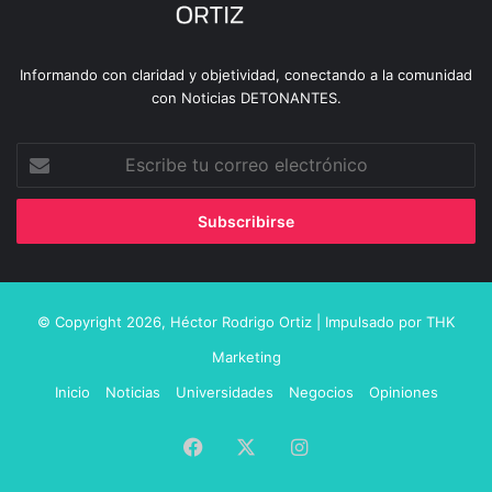
Informando con claridad y objetividad, conectando a la comunidad
con Noticias DETONANTES.
Escribe
tu
correo
electrónico
© Copyright 2026,
Héctor Rodrigo Ortiz
| Impulsado por
THK
Marketing
Inicio
Noticias
Universidades
Negocios
Opiniones
Facebook
X
Instagram