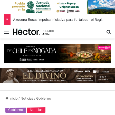
Azucena Rosas impulsa iniciativa para fortalecer el Registro Estatal de Opciones para Educación Superior
Menú
B
Inicio
/
Noticias
/
Gobierno
Gobierno
Noticias