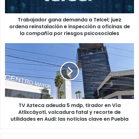
reinstalación
e
Trabajador gana demanda a Telcel; juez
inspección
a
ordena reinstalación e inspección a oficinas de
oficinas
la compañía por riesgos psicosociales
de
la
TV
compañía
Azteca
por
adeuda
riesgos
5
psicosociales
mdp,
tirador
en
Vía
Atlixcáyotl,
TV Azteca adeuda 5 mdp, tirador en Vía
volcadura
fatal
Atlixcáyotl, volcadura fatal y recorte de
y
utilidades en Audi: las noticias clave en Puebla
recorte
de
utilidades