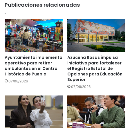
Publicaciones relacionadas
en
Audi:
las
noticias
clave
en
Puebla
Ayuntamiento implementa
Azucena Rosas impulsa
operativo para retirar
iniciativa para fortalecer
ambulantes en el Centro
el Registro Estatal de
Histórico de Puebla
Opciones para Educación
Superior
07/08/2026
07/08/2026