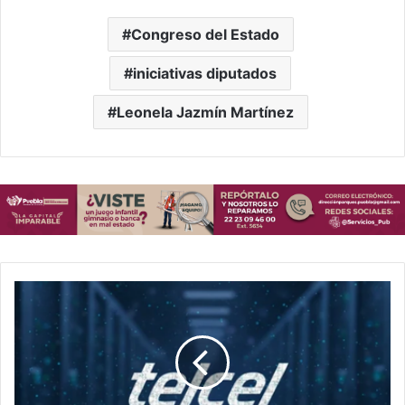
Congreso del Estado
iniciativas diputados
Leonela Jazmín Martínez
Trabajador
gana
demanda
a
Telcel;
juez
ordena