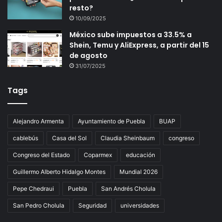
resto?
10/09/2025
México sube impuestos a 33.5% a
Shein, Temu y AliExpress, a partir del 15
de agosto
31/07/2025
Tags
Alejandro Armenta
Ayuntamiento de Puebla
BUAP
cablebús
Casa del Sol
Claudia Sheinbaum
congreso
Congreso del Estado
Coparmex
educación
Guillermo Alberto Hidalgo Montes
Mundial 2026
Pepe Chedraui
Puebla
San Andrés Cholula
San Pedro Cholula
Seguridad
universidades