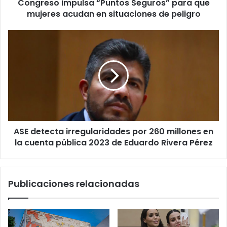
Congreso impulsa “Puntos Seguros” para que
situaciones
de
mujeres acudan en situaciones de peligro
peligro
ASE
detecta
irregularidades
por
260
millones
en
la
cuenta
ASE detecta irregularidades por 260 millones en
pública
2023
la cuenta pública 2023 de Eduardo Rivera Pérez
de
Eduardo
Rivera Pérez
Publicaciones relacionadas