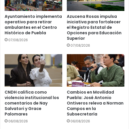
p
m
a
u
c
Ayuntamiento implementa
Azucena Rosas impulsa
n
i
operativo para retirar
iniciativa para fortalecer
i
t
ambulantes en el Centro
el Registro Estatal de
c
a
Histórico de Puebla
Opciones para Educación
a
c
Superior
07/08/2026
c
i
07/08/2026
i
ó
ó
n
n
a
S
p
o
r
c
e
i
s
a
i
CNDH califica como
Cambios en Movilidad
l
violencia institucional los
Puebla: José Antonio
d
comentarios de Nay
Ontiveros releva a Norman
d
e
Salvatori y Grace
Campos en la
e
n
Palomares
Subsecretaría
C
t
h
06/08/2026
06/08/2026
a
e
s