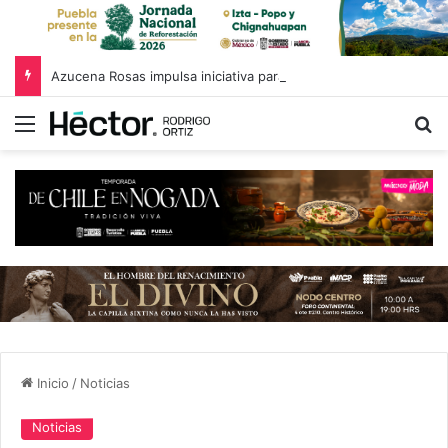
Azucena Rosas impulsa iniciativa para fortalecer el Registro Estatal de Opciones para Educación Superior
Menú
B
Inicio
/
Noticias
Noticias