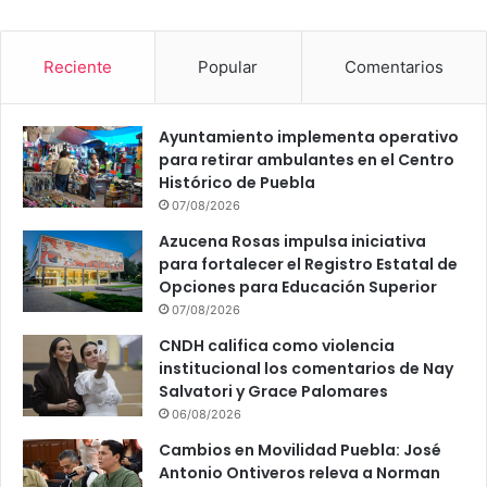
d
e
l
Reciente
Popular
Comentarios
S
M
D
Ayuntamiento implementa operativo
I
para retirar ambulantes en el Centro
F
Histórico de Puebla
07/08/2026
Azucena Rosas impulsa iniciativa
para fortalecer el Registro Estatal de
Opciones para Educación Superior
07/08/2026
CNDH califica como violencia
institucional los comentarios de Nay
Salvatori y Grace Palomares
06/08/2026
Cambios en Movilidad Puebla: José
Antonio Ontiveros releva a Norman