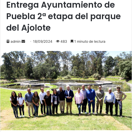
Entrega Ayuntamiento de
Puebla 2ª etapa del parque
del Ajolote
admin
S
18/09/2024
483
1 minuto de lectura
e
n
d
a
n
e
m
a
i
l