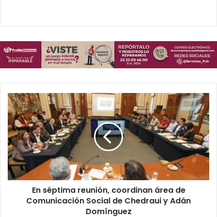
E
n
s
é
p
t
i
m
a
En séptima reunión, coordinan área de
r
Comunicación Social de Chedraui y Adán
e
u
Domínguez