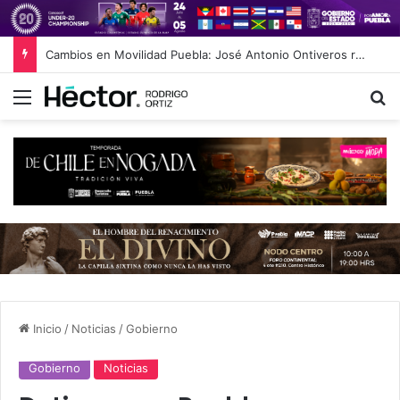
Cambios en Movilidad Puebla: José Antonio Ontiveros releva a Norman Campos en la Subsecretaría
Menú
B
Inicio
/
Noticias
/
Gobierno
Gobierno
Noticias