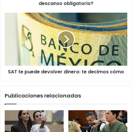
descanso obligatorio?
SAT
te
puede
devolver
dinero:
te
decimos
cómo
SAT te puede devolver dinero: te decimos cómo
Publicaciones relacionadas