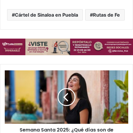
Cártel de Sinaloa en Puebla
Rutas de Fe
Semana
Santa
2025:
¿Qué
días
son
de
descanso
obligatorio?
Semana Santa 2025: ¿Qué días son de