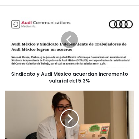
Sindicato
y
Audi
México
acuerdan
incremento
salarial
del
5.3%
Sindicato y Audi México acuerdan incremento
salarial del 5.3%
Contra
ansiedad
migrante:
nace
red
de
apoyo
emocional