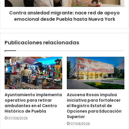
desde
Contra ansiedad migrante: nace red de apoyo
Puebla
hasta
emocional desde Puebla hasta Nueva York
Nueva
York
Publicaciones relacionadas
Ayuntamiento implementa
Azucena Rosas impulsa
operativo para retirar
iniciativa para fortalecer
ambulantes en el Centro
el Registro Estatal de
Histórico de Puebla
Opciones para Educación
Superior
07/08/2026
07/08/2026