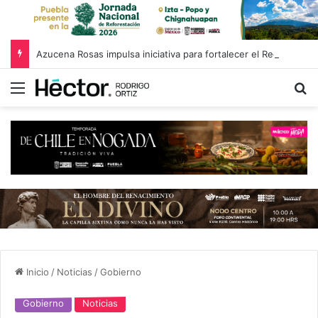
Azucena Rosas impulsa iniciativa para fortalecer el Registro Estatal de Opciones para Educación Superior
Menú
B
Inicio
/
Noticias
/
Gobierno
Gobierno
Noticias