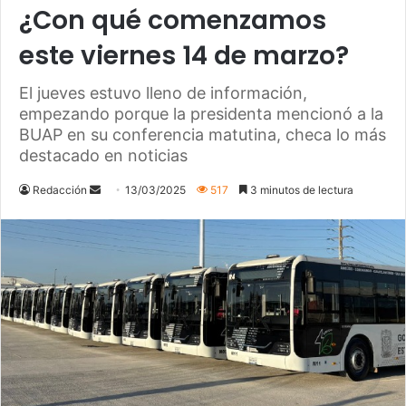
¿Con qué comenzamos
este viernes 14 de marzo?
El jueves estuvo lleno de información,
empezando porque la presidenta mencionó a la
BUAP en su conferencia matutina, checa lo más
destacado en noticias
Redacción
S
13/03/2025
517
3 minutos de lectura
e
n
d
a
n
e
m
a
i