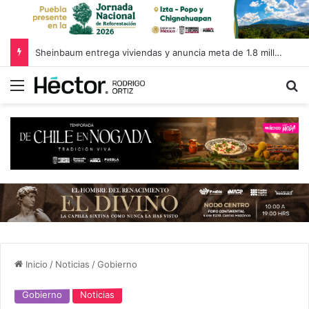
Sheinbaum entrega viviendas y anuncia meta de 1.8 millones de casas en Puebla
Menú
B
Inicio
/
Noticias
/
Gobierno
Gobierno
Noticias