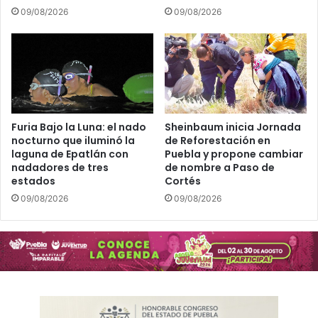
r
p
09/08/2026
09/08/2026
o
r
p
o
a
y
r
e
a
c
e
t
l
o
r
!
Furia Bajo la Luna: el nado
Sheinbaum inicia Jornada
e
D
nocturno que iluminó la
de Reforestación en
t
laguna de Epatlán con
Puebla y propone cambiar
e
nadadores de tres
de nombre a Paso de
i
s
estados
Cortés
r
c
o
u
09/08/2026
09/08/2026
:
b
E
r
N
e
I
c
F
ó
m
o
o