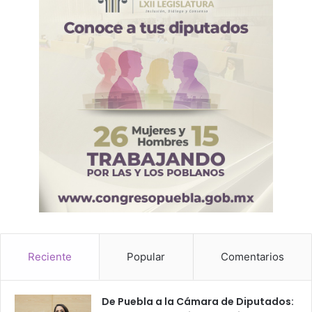
b
t
e
n
e
r
f
i
n
a
n
c
i
a
m
i
e
Reciente
Popular
Comentarios
n
t
o
De Puebla a la Cámara de Diputados:
p