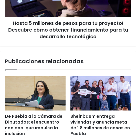
c
m
i
i
ó
l
n
Hasta 5 millones de pesos para tu proyecto!
l
t
Descubre cómo obtener financiamiento para tu
o
i
n
desarrollo tecnológico
e
e
n
s
e
d
Publicaciones relacionadas
c
e
u
p
e
e
n
s
t
o
a
s
d
p
e
a
a
r
De Puebla a la Cámara de
Sheinbaum entrega
h
a
Diputados: el encuentro
viviendas y anuncia meta
o
t
nacional que impulsa la
de 1.8 millones de casas en
r
u
inclusión
Puebla