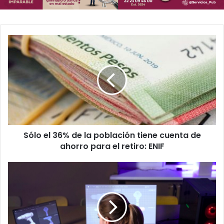
S
ó
l
o
e
l
3
6
%
Sólo el 36% de la población tiene cuenta de
d
ahorro para el retiro: ENIF
e
l
a
H
p
a
o
s
b
t
l
a
a
5