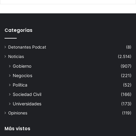
ó
g
i
c
o
Categorías
Detonantes Podcat
(8)
Noticias
(2.514)
Gobierno
(907)
Negocios
(221)
Política
(52)
Sociedad Civil
(166)
Universidades
(173)
Opiniones
(119)
Más vistos