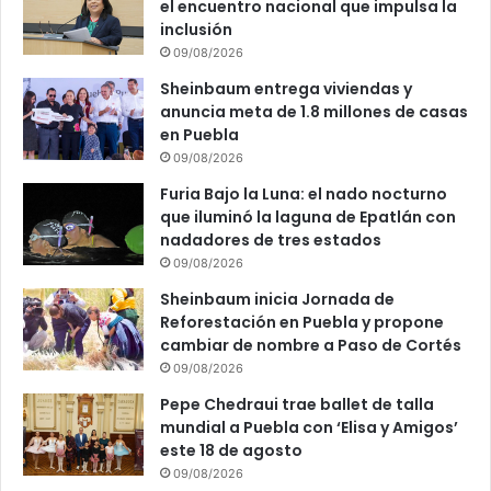
el encuentro nacional que impulsa la
a
inclusión
r
09/08/2026
a
t
Sheinbaum entrega viviendas y
u
anuncia meta de 1.8 millones de casas
d
en Puebla
e
09/08/2026
s
Furia Bajo la Luna: el nado nocturno
a
que iluminó la laguna de Epatlán con
r
nadadores de tres estados
r
09/08/2026
o
l
Sheinbaum inicia Jornada de
l
Reforestación en Puebla y propone
o
cambiar de nombre a Paso de Cortés
t
09/08/2026
e
Pepe Chedraui trae ballet de talla
c
mundial a Puebla con ‘Elisa y Amigos’
n
este 18 de agosto
o
l
09/08/2026