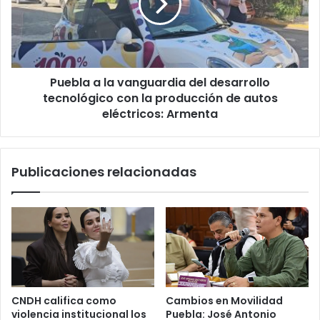
b
l
e
a
n
a
a
l
c
a
Puebla a la vanguardia del desarrollo
e
v
r
tecnológico con la producción de autos
a
d
n
eléctricos: Armenta
e
g
l
u
a
a
Publicaciones relacionadas
c
r
o
d
n
i
v
a
i
d
c
e
c
l
i
d
ó
e
CNDH califica como
Cambios en Movilidad
n
s
violencia institucional los
Puebla: José Antonio