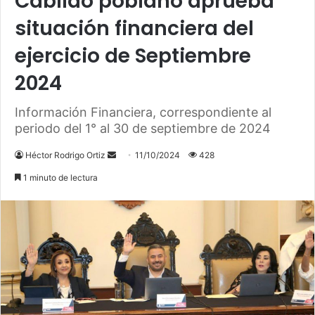
Cabildo poblano aprueba
situación financiera del
ejercicio de Septiembre
2024
Información Financiera, correspondiente al
periodo del 1° al 30 de septiembre de 2024
Héctor Rodrigo Ortiz
S
11/10/2024
428
e
1 minuto de lectura
n
d
a
n
e
m
a
i