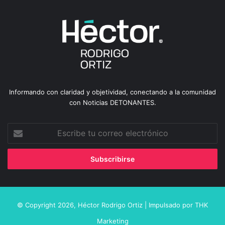
Informando con claridad y objetividad, conectando a la comunidad
con Noticias DETONANTES.
Escribe
tu
correo
electrónico
© Copyright 2026,
Héctor Rodrigo Ortiz
| Impulsado por
THK
Marketing