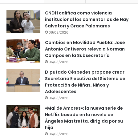
c
t
CNDH califica como violencia
r
institucional los comentarios de Nay
i
Salvatori y Grace Palomares
c
06/08/2026
o
s
Cambios en Movilidad Puebla: José
:
Antonio Ontiveros releva a Norman
A
Campos en la Subsecretaría
r
06/08/2026
m
Diputado Céspedes propone crear
e
Secretaría Ejecutiva del Sistema de
n
Protección de Niñas, Niños y
t
Adolescentes
a
06/08/2026
«Mal de Amores»: la nueva serie de
Netflix basada en la novela de
Ángeles Mastretta, dirigida por su
hija
06/08/2026