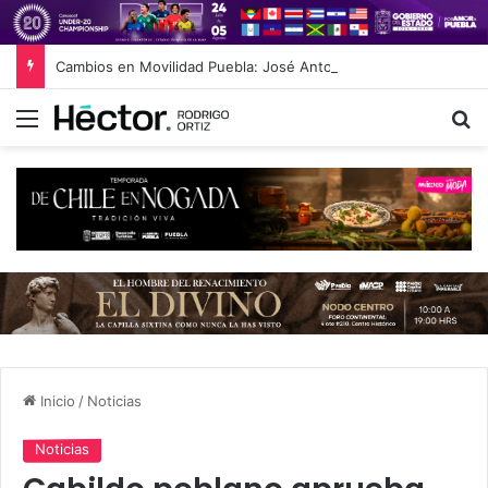
Cambios en Movilidad Puebla: José Antonio Ontiveros releva a Norman Campos en la Subsecretaría
Menú
B
Inicio
/
Noticias
Noticias