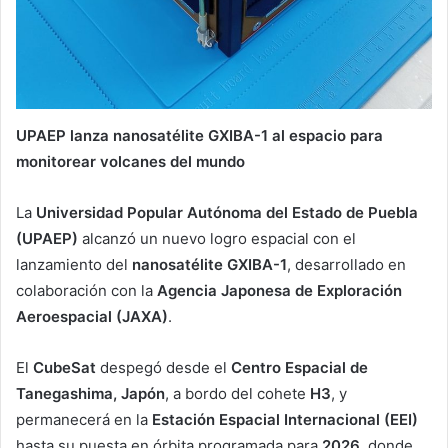
UPAEP lanza nanosatélite GXIBA-1 al espacio para
monitorear volcanes del mundo
La
Universidad Popular Autónoma del Estado de Puebla
(UPAEP)
alcanzó un nuevo logro espacial con el
lanzamiento del
nanosatélite GXIBA-1
, desarrollado en
colaboración con la
Agencia Japonesa de Exploración
Aeroespacial (JAXA)
.
El
CubeSat
despegó desde el
Centro Espacial de
Tanegashima, Japón
, a bordo del cohete
H3
, y
permanecerá en la
Estación Espacial Internacional (EEI)
hasta su puesta en órbita programada para
2026
, donde