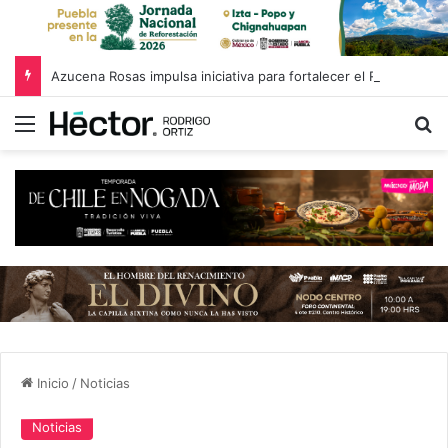
Azucena Rosas impulsa iniciativa para fortalecer el Registro Estatal de Opciones para Educación Superior
Menú
B
Inicio
/
Noticias
Noticias