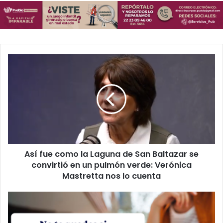
Así
fue
como
la
Laguna
de
San
Baltazar
se
Así fue como la Laguna de San Baltazar se
convirtió
en
convirtió en un pulmón verde: Verónica
un
Mastretta nos lo cuenta
pulmón
verde:
BBVA
Verónica
da
Mastretta
de