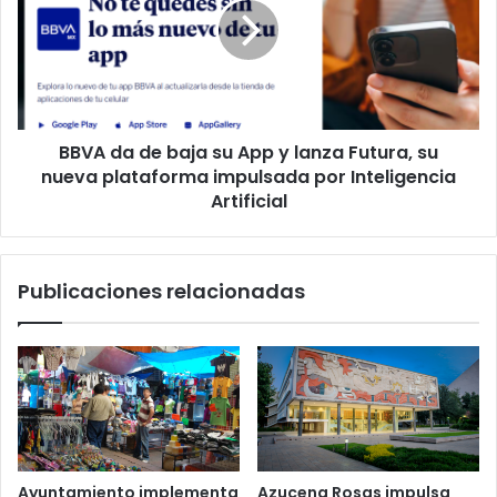
nos
baja
lo
su
cuenta
App
y
lanza
Futura,
BBVA da de baja su App y lanza Futura, su
su
nueva
nueva plataforma impulsada por Inteligencia
plataforma
Artificial
impulsada
por
Inteligencia
Publicaciones relacionadas
Artificial
Ayuntamiento implementa
Azucena Rosas impulsa