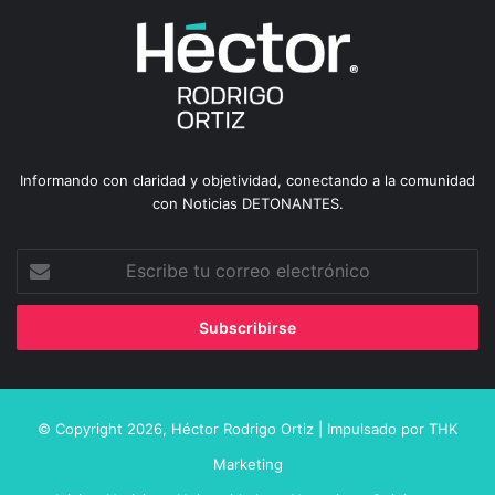
Informando con claridad y objetividad, conectando a la comunidad
con Noticias DETONANTES.
Escribe
tu
correo
electrónico
© Copyright 2026,
Héctor Rodrigo Ortiz
| Impulsado por
THK
Marketing