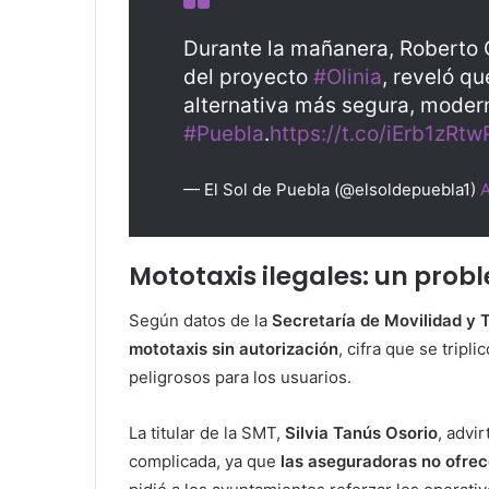
Durante la mañanera, Roberto 
del proyecto
#Olinia
, reveló q
alternativa más segura, modern
#Puebla
.
https://t.co/iErb1zRtw
— El Sol de Puebla (@elsoldepuebla1)
A
Mototaxis ilegales: un prob
Según datos de la
Secretaría de Movilidad y 
mototaxis sin autorización
, cifra que se trip
peligrosos para los usuarios.
La titular de la SMT,
Silvia Tanús Osorio
, advi
complicada, ya que
las aseguradoras no ofre