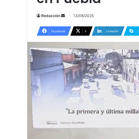
Send
Redacción
13/08/2025
an
email
Facebook
X
LinkedIn