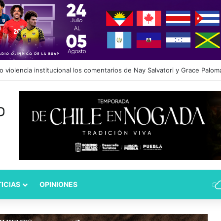
dad Puebla: José Antonio Ontiveros releva a Norman Campos en la Subs
ICIAS
OPINIONES