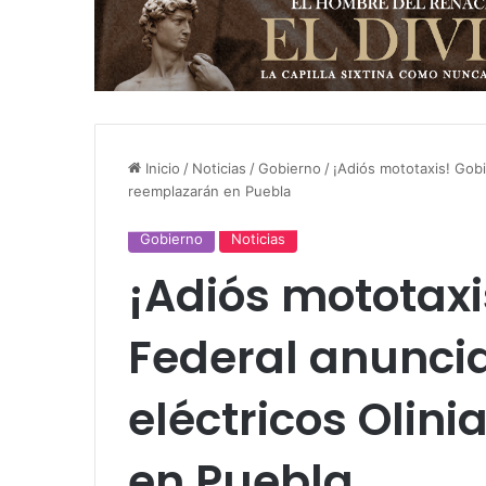
Inicio
/
Noticias
/
Gobierno
/
¡Adiós mototaxis! Gobi
reemplazarán en Puebla
Gobierno
Noticias
¡Adiós mototaxi
Federal anunci
eléctricos Olin
en Puebla