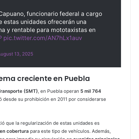
Capuano, funcionario federal a cargo
ue estas unidades ofrecerán una
a y rentable para mototaxistas en
P
pic.twitter.com/AN7hLx1auv
ugust 13, 2025
lema creciente en Puebla
Transporte (SMT)
, en Puebla operan
5 mil 764
licó desde su prohibición en 2011 por considerarse
rtió que la regularización de estas unidades es
cen cobertura
para este tipo de vehículos. Además,