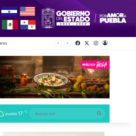
Facebook
X
Instagram
Acceso
ecretaría
℃
17
Buscar
puebla
por