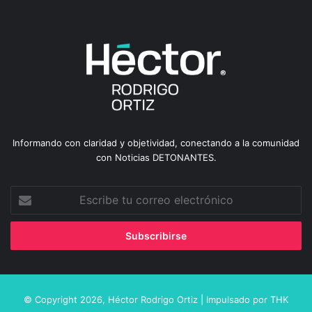
Informando con claridad y objetividad, conectando a la comunidad
con Noticias DETONANTES.
Escribe
tu
correo
electrónico
© Copyright 2026,
Héctor Rodrigo Ortiz
| Impulsado por
THK