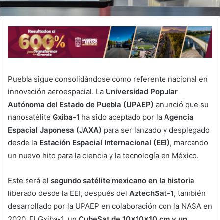
Puebla sigue consolidándose como referente nacional en
innovación aeroespacial. La
Universidad Popular
Autónoma del Estado de Puebla (UPAEP)
anunció que su
nanosatélite
Gxiba-1
ha sido aceptado por la
Agencia
Espacial Japonesa (JAXA)
para ser lanzado y desplegado
desde la
Estación Espacial Internacional (EEI)
, marcando
un nuevo hito para la ciencia y la tecnología en México.
Este será el
segundo satélite mexicano en la historia
liberado desde la EEI, después del
AztechSat-1
, también
desarrollado por la UPAEP en colaboración con la NASA en
2020. El Gxiba-1, un
CubeSat de 10x10x10 cm y un