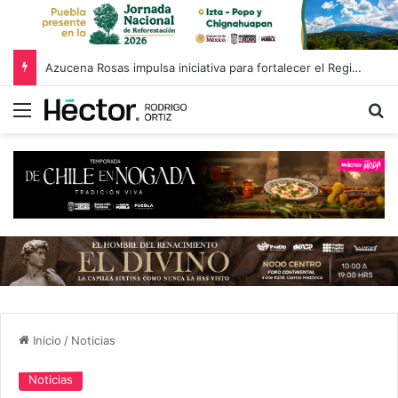
Azucena Rosas impulsa iniciativa para fortalecer el Registro Estatal de Opciones para Educación Superior
Menú
B
Inicio
/
Noticias
Noticias