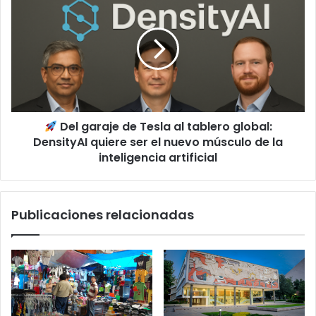
Del
garaje
de
Tesla
al
tablero
global:
DensityAI
Del garaje de Tesla al tablero global:
quiere
ser
DensityAI quiere ser el nuevo músculo de la
el
inteligencia artificial
nuevo
músculo
de
Publicaciones relacionadas
la
inteligencia
artificial