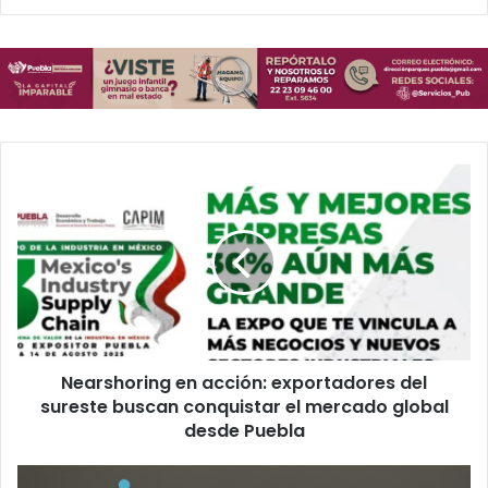
Nearshoring
en
acción:
exportadores
del
sureste
buscan
conquistar
el
Nearshoring en acción: exportadores del
mercado
global
sureste buscan conquistar el mercado global
desde
desde Puebla
Puebla