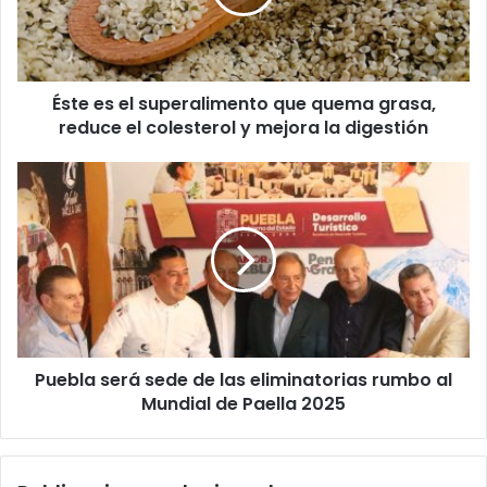
quema
grasa,
reduce
el
Éste es el superalimento que quema grasa,
colesterol
y
reduce el colesterol y mejora la digestión
mejora
la
Puebla
digestión
será
sede
de
las
eliminatorias
rumbo
al
Mundial
Puebla será sede de las eliminatorias rumbo al
de
Paella
Mundial de Paella 2025
2025