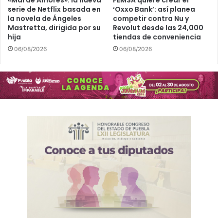
«Mal de Amores»: la nueva
FEMSA quiere crear el
serie de Netflix basada en
‘Oxxo Bank’: así planea
la novela de Ángeles
competir contra Nu y
Mastretta, dirigida por su
Revolut desde las 24,000
hija
tiendas de conveniencia
06/08/2026
06/08/2026