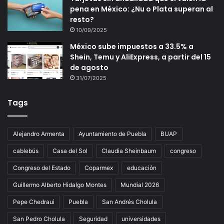
pena en México: ¿Nu o Plata superan al
resto?
10/09/2025
México sube impuestos a 33.5% a
Shein, Temu y AliExpress, a partir del 15
de agosto
31/07/2025
Tags
Alejandro Armenta
Ayuntamiento de Puebla
BUAP
cablebús
Casa del Sol
Claudia Sheinbaum
congreso
Congreso del Estado
Coparmex
educación
Guillermo Alberto Hidalgo Montes
Mundial 2026
Pepe Chedraui
Puebla
San Andrés Cholula
San Pedro Cholula
Seguridad
universidades