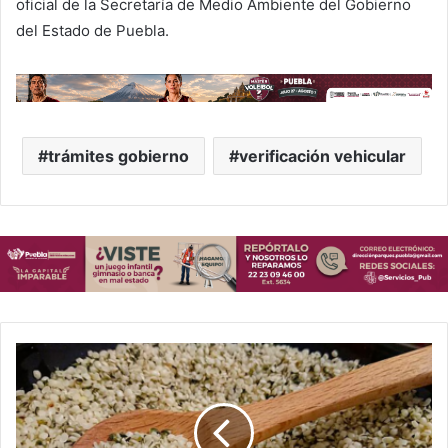
oficial de la Secretaría de Medio Ambiente del Gobierno
del Estado de Puebla.
trámites gobierno
verificación vehicular
Éste
es
el
superalimento
que