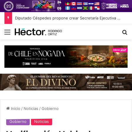
Diputado Céspedes propone crear Secretaría Ejecutiva del Sistema de Protección de Niñas, Niños y Adolescentes
Menú
B
Inicio
/
Noticias
/
Gobierno
Gobierno
Noticias