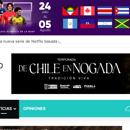
 nueva serie de Netflix basada en la novela de Ángeles Mastretta, dirig
ICIAS
OPINIONES