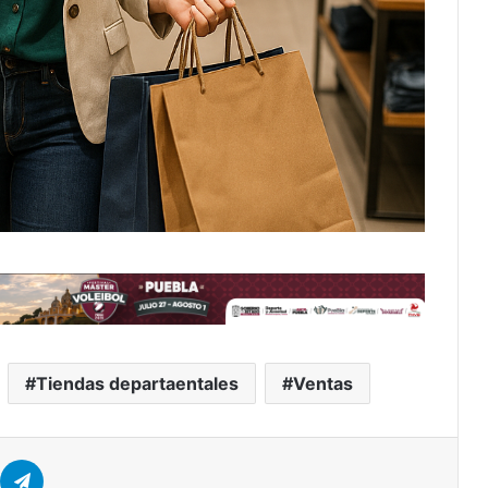
Tiendas departaentales
Ventas
er
hatsApp
Telegram