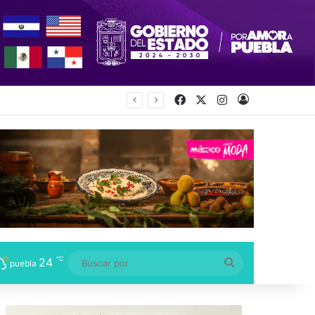
Facebook
X
Instagram
Acceso
ida por su hija
℃
24
Buscar
puebla
por