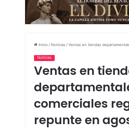
Inicio
/
Noticias
/
Ventas en tiendas departamentale
Noticias
Ventas en tien
departamentale
comerciales reg
repunte en ago