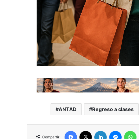
ANTAD
Regreso a clases
Facebook
X
LinkedIn
Messeng
W
Compartir