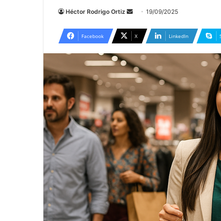
Send
Héctor Rodrigo Ortiz
19/09/2025
an
email
Facebook
X
LinkedIn