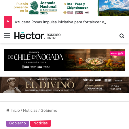
Azucena Rosas impulsa iniciativa para fortalecer el Registro Estatal de Opciones para Educación Superior
Menú
B
Inicio
/
Noticias
/
Gobierno
Gobierno
Noticias