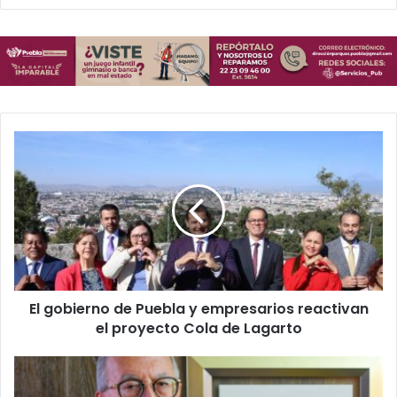
El
gobierno
de
Puebla
y
empresarios
reactivan
el
proyecto
El gobierno de Puebla y empresarios reactivan
Cola
de
el proyecto Cola de Lagarto
Lagarto
Doctor
Ruiz