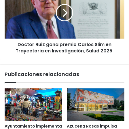
gana
premio
Carlos
Slim
en
Trayectoria
en
Doctor Ruiz gana premio Carlos Slim en
Investigación,
Salud
Trayectoria en Investigación, Salud 2025
2025
Publicaciones relacionadas
Ayuntamiento implementa
Azucena Rosas impulsa