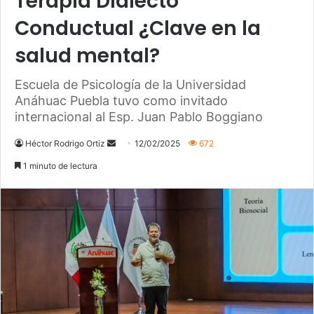
Terapia Dialecto
Conductual ¿Clave en la
salud mental?
Escuela de Psicología de la Universidad
Anáhuac Puebla tuvo como invitado
internacional al Esp. Juan Pablo Boggiano
Héctor Rodrigo Ortiz
S
12/02/2025
672
e
1 minuto de lectura
n
d
a
n
e
m
a
i
l