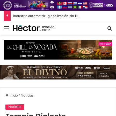
Industria automotriz: globalización sin libre comercio
Menú
B
Inicio
/
Noticias
Noticias