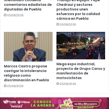
Sheinbaum condena
Trabajo en equipo: Pepe
l
C
comentarios edadistas de
Chedraui y sectores
e
o
diputadas de Puebla
productivos unen
b
n
esfuerzos por la calidad
05/08/2026
i
g
cárnica en Puebla
s
r
05/08/2026
c
e
i
s
t
o
o
t
s
r
d
a
e
b
S
a
Mega expo industrial,
Marcos Castro propone
a
proyecto de Grupo Carso y
j
castigar la intolerancia
manifestación de
n
o
religiosa como
motociclistas
S
c
discriminación en Puebla
e
o
05/08/2026
05/08/2026
b
n
a
j
s
u
t
n
i