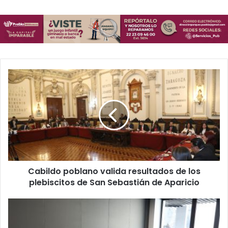
C
a
b
i
l
d
o
p
o
Cabildo poblano valida resultados de los
b
plebiscitos de San Sebastián de Aparicio
l
a
n
F
o
o
v
r