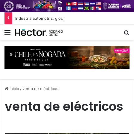
Industria automotriz: globalización sin libre comercio
Menú
B
Inicio
/
venta de eléctricos
venta de eléctricos