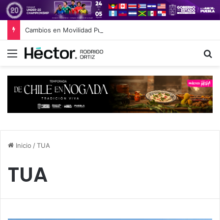
Cambios en Movilidad Puebla: José Antonio Ontiveros releva a Norman Campos en la Subsecretaría
Menú
B
Inicio
/
TUA
TUA