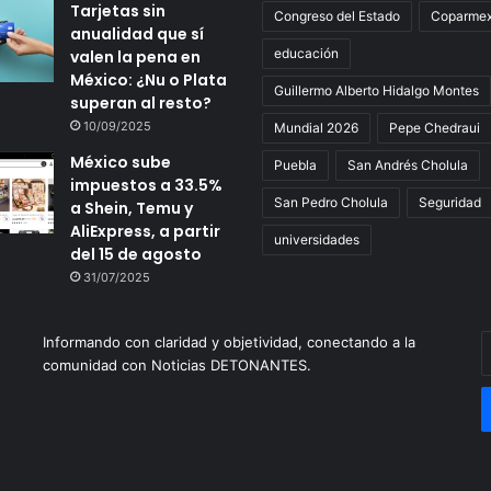
Tarjetas sin
Congreso del Estado
Coparme
anualidad que sí
educación
valen la pena en
México: ¿Nu o Plata
Guillermo Alberto Hidalgo Montes
superan al resto?
10/09/2025
Mundial 2026
Pepe Chedraui
México sube
Puebla
San Andrés Cholula
impuestos a 33.5%
San Pedro Cholula
Seguridad
a Shein, Temu y
AliExpress, a partir
universidades
del 15 de agosto
31/07/2025
Informando con claridad y objetividad, conectando a la
E
comunidad con Noticias DETONANTES.
t
c
e