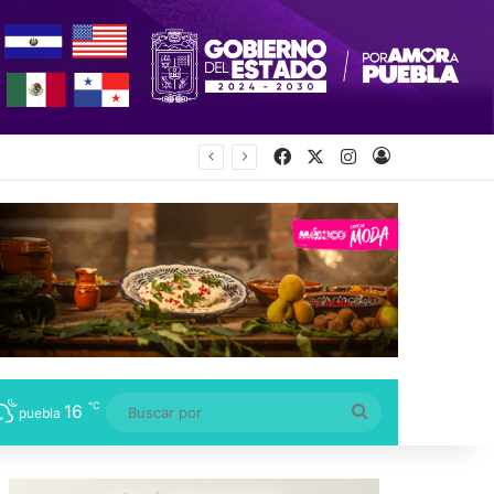
Facebook
X
Instagram
Acceso
℃
16
Buscar
puebla
por