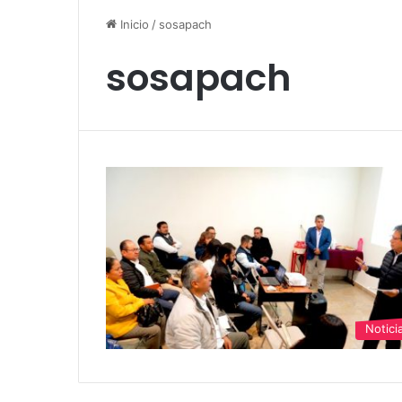
Inicio
/
sosapach
sosapach
Notici