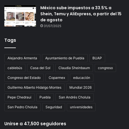
México sube impuestos a 33.5% a
Shein, Temu y AliExpress, a partir del 15
de agosto
31/07/2025
Tags
Alejandro Armenta
Ayuntamiento de Puebla
BUAP
cablebús
Casa del Sol
Claudia Sheinbaum
congreso
Congreso del Estado
Coparmex
educación
Guillermo Alberto Hidalgo Montes
Mundial 2026
Pepe Chedraui
Puebla
San Andrés Cholula
San Pedro Cholula
Seguridad
universidades
Unirse a 47,500 seguidores