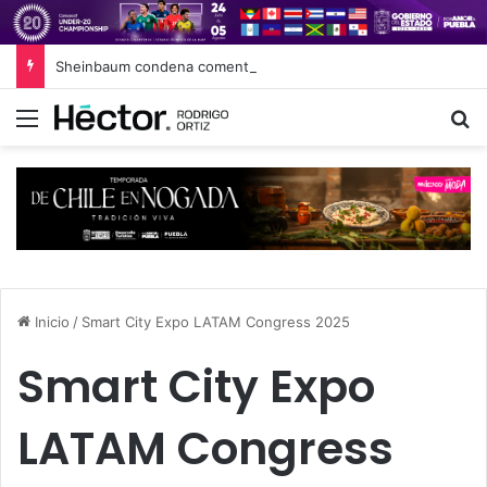
Sheinbaum condena comentarios edadistas de diputadas de Puebla
Menú
B
Inicio
/
Smart City Expo LATAM Congress 2025
Smart City Expo
LATAM Congress