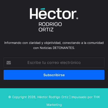
Informando con claridad y objetividad, conectando a la comunidad
con Noticias DETONANTES.
Escribe
tu
correo
electrónico
© Copyright 2026,
Héctor Rodrigo Ortiz
| Impulsado por
THK
Marketing