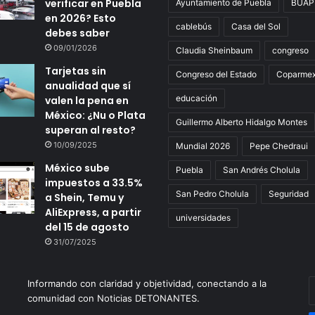
verificar en Puebla
Ayuntamiento de Puebla
BUAP
en 2026? Esto
cablebús
Casa del Sol
debes saber
09/01/2026
Claudia Sheinbaum
congreso
Tarjetas sin
Congreso del Estado
Coparme
anualidad que sí
educación
valen la pena en
México: ¿Nu o Plata
Guillermo Alberto Hidalgo Montes
superan al resto?
10/09/2025
Mundial 2026
Pepe Chedraui
México sube
Puebla
San Andrés Cholula
impuestos a 33.5%
San Pedro Cholula
Seguridad
a Shein, Temu y
AliExpress, a partir
universidades
del 15 de agosto
31/07/2025
Informando con claridad y objetividad, conectando a la
E
comunidad con Noticias DETONANTES.
t
c