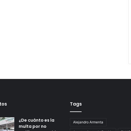
tos
Tags
¿De cuánto es la
Alejandro Armenta
multa por no