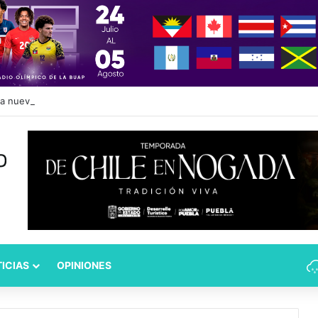
 nueva serie de Netflix basada en la novela de Ángeles Mastretta, dirig
ICIAS
OPINIONES