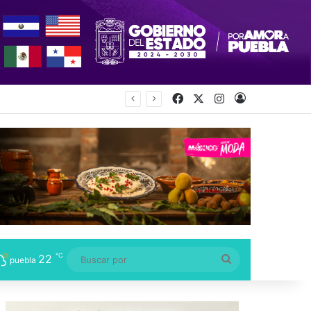
Facebook
X
Instagram
Acceso
ida por su hija
℃
22
Buscar
puebla
por