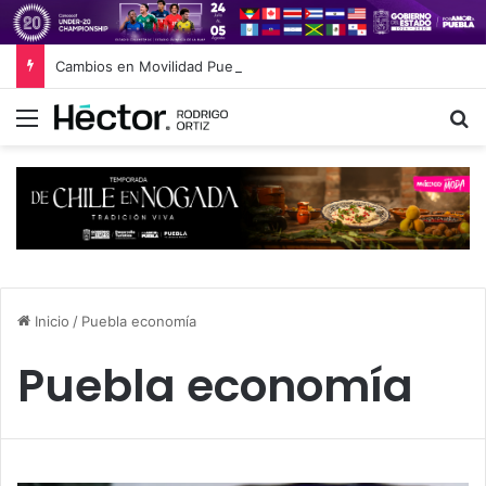
Cambios en Movilidad Puebla: José Antonio Ontiveros releva a Norman Campos en la Subsecretaría
Menú
B
Inicio
/
Puebla economía
Puebla economía